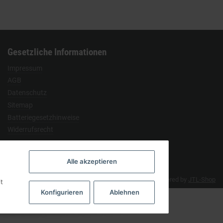
Gesetzliche Informationen
Impressum
AGB
Datenschutz
Sitemap
Batteriegesetzhinweise
Widerrufsrecht
Alle akzeptieren
Developed by
Themeart
Powered by
JTL-Shop
t
Konfigurieren
Ablehnen