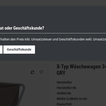
vat oder Geschäftskunde?
nik
Kochgeräte
Küchengeräte
Lager & Transport
rhalten den Preis inkl. Umsatzsteuer und Geschäftskunden exkl. Umsatzs
L 94.0 × 66.0 × 101.0cm verfügbare Frabe: GRY
Geschäftskunde
X-Typ Wäschewagen 34
GRY
Hersteller
Hersteller Nr.
Artikel Nr.
Maße (LxBxH) in cm
Kapazität: