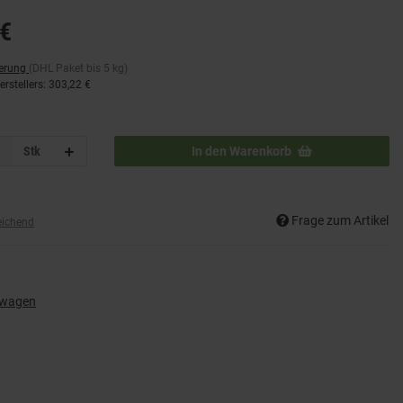
€
ferung
(DHL Paket bis 5 kg)
rstellers
:
303,22 €
Stk
In den Warenkorb
Frage zum Artikel
eichend
wagen