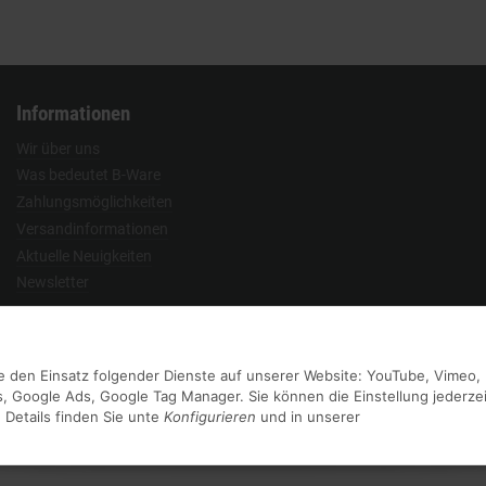
Informationen
Wir über uns
Was bedeutet B-Ware
Zahlungsmöglichkeiten
Versandinformationen
Aktuelle Neuigkeiten
Newsletter
Vertrag widerrufen
Sie den Einsatz folgender Dienste auf unserer Website: YouTube, Vimeo,
, Google Ads, Google Tag Manager. Sie können die Einstellung jederzei
 Details finden Sie unte
Konfigurieren
und in unserer