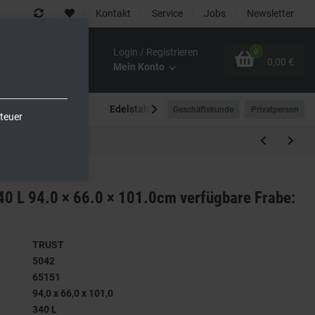
Kontakt
Service
Jobs
Newsletter
Login / Registrieren
0
0,00 €
Mein Konto
Spültechnik
Edelstahlmöbel
Outdoor-Bereich
Geschäftskunde
Privatperson
teuer
0 L 94.0 × 66.0 × 101.0cm verfügbare Frabe:
TRUST
5042
65151
94,0 x 66,0 x 101,0
340 L