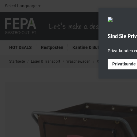
Select Language
▼
Sind Sie Pri
HOT DEALS
Restposten
Kantine & Buffet
Kühltech
Privatkunden e
Startseite
Lager & Transport
Wäschewagen
X-Typ Wäschewagen 340 
Privatkunde