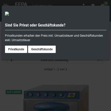
0
Sind Sie Privat oder Geschäftskunde?
Geschäftskunde
Privatperson
Gastro Spülmaschinen
Privatkunden erhalten den Preis inkl. Umsatzsteuer und Geschäftskunden
exkl. Umsatzsteuer
Gläserspülmaschinen
Privatkunde
Geschäftskunde
Filter und Sortierung
Artikel 1 - 3 von 3
AUF LAGER