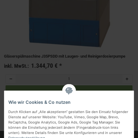
Gläserspülmaschine J35PSDD mit Laugen- und Reinigerdosierpumpe
1.344,70 €
*
inkl. MwSt.:
Wie wir Cookies & Co nutzen
Durch Klicken auf „Alle akzeptieren“ gestatten Sie den Einsatz folgender
Artikel 1 - 3 von 3
Dienste auf unserer Website: YouTube, Vimeo, Google Map, Brevo,
ReCaptcha, Google Analytics, Google Ads, Google Tag Manager. Sie
können die Einstellung jederzeit ändern (Fingerabdruck-Icon links
unten). Weitere Details finden Sie unte
Konfigurieren
und in unserer