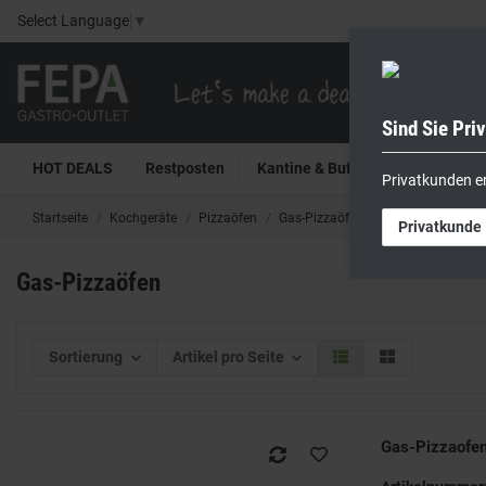
Select Language
▼
Sind Sie Pri
HOT DEALS
Restposten
Kantine & Buffet
Kühltech
Privatkunden e
Startseite
Kochgeräte
Pizzaöfen
Gas-Pizzaöfen
Privatkunde
Gas-Pizzaöfen
Sortierung
Artikel pro Seite
Gas-Pizzaofe