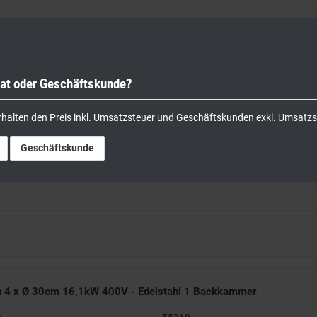
vat oder Geschäftskunde?
nik
Kochgeräte
Küchengeräte
Lager & Transport
rhalten den Preis inkl. Umsatzsteuer und Geschäftskunden exkl. Umsatzs
Geschäftskunde
n 4 x Ø 30cm 16,1kW 400V - Edelstahl 1 Backkammer