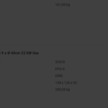
161,00 kg
n 9 x Ø 40cm 22 kW Gas
:
55370
PFG-9
GMG
138 x 126 x 53
200,00 kg