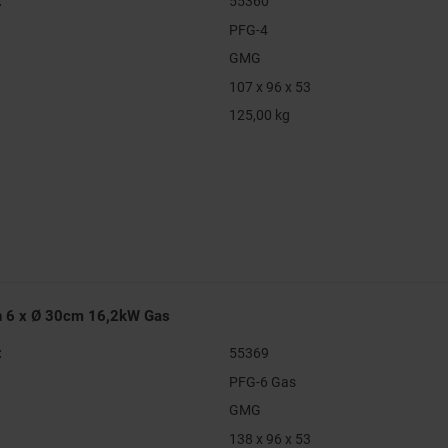
:
55360
PFG-4
GMG
107 x 96 x 53
125,00 kg
n 6 x Ø 30cm 16,2kW Gas
:
55369
PFG-6 Gas
GMG
138 x 96 x 53