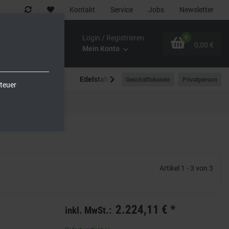
Kontakt
Service
Jobs
Newsletter
Login / Registrieren
0
0,00 €
Mein Konto
Spültechnik
Edelstahlmöbel
Outdoor-Bereich
Geschäftskunde
Privatperson
teuer
Artikel 1 - 3 von 3
2.224,11 €
*
inkl. MwSt.: