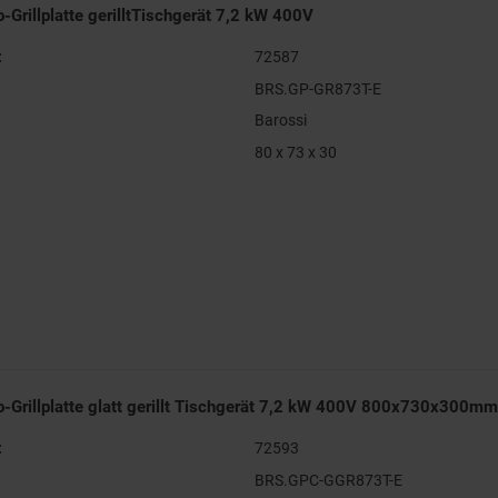
o-Grillplatte gerilltTischgerät 7,2 kW 400V
:
72587
BRS.GP-GR873T-E
Barossi
80 x 73 x 30
ro-Grillplatte glatt gerillt Tischgerät 7,2 kW 400V 800x730x300mm
:
72593
BRS.GPC-GGR873T-E