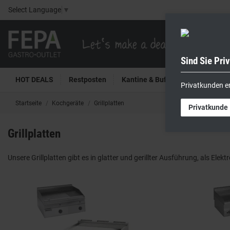
Select Language
▼
Sind Sie Pri
HOT DEALS
Restposten
Kantine & Buffet
Kühltech
Privatkunden e
Startseite
Kochgeräte
Grillplatten
Privatkunde
Grillplatten
Unsere Grillplatten gibt es in glatter und gerillter Ausführung, als Elekt