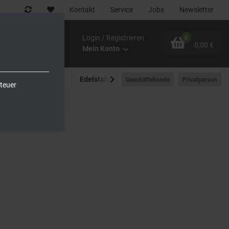
Kontakt
Service
Jobs
Newsletter
Login / Registrieren
0
0,00 €
Mein Konto
Spültechnik
Edelstahlmöbel
Outdoor-Bereich
Geschäftskunde
Privatperson
teuer