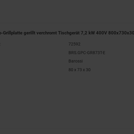
ro-Grillplatte gerillt verchromt Tischgerät 7,2 kW 400V 800x730
:
72592
BRS.GPC-GR873T-E
Barossi
80 x 73 x 30