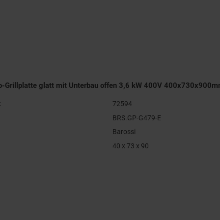
ro-Grillplatte glatt mit Unterbau offen 3,6 kW 400V 400x730x900
:
72594
BRS.GP-G479-E
Barossi
40 x 73 x 90