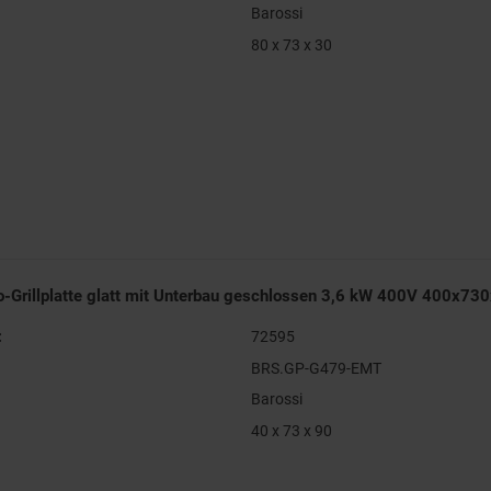
Barossi
80 x 73 x 30
ro-Grillplatte glatt mit Unterbau geschlossen 3,6 kW 400V 400x
:
72595
BRS.GP-G479-EMT
Barossi
40 x 73 x 90