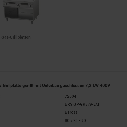
Gas-Grillplatten
o-Grillplatte gerillt mit Unterbau geschlossen 7,2 kW 400V
:
72604
BRS.GP-GR879-EMT
Barossi
80 x 73 x 90