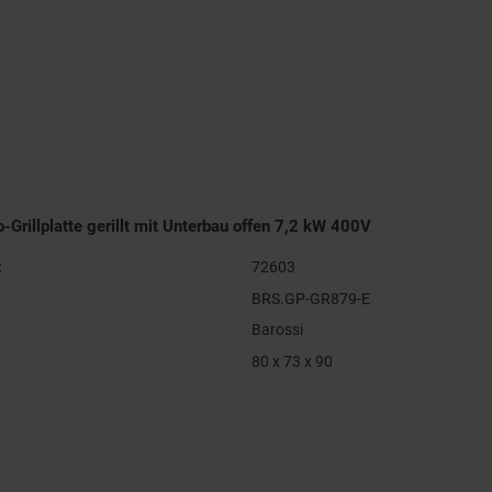
o-Grillplatte gerillt mit Unterbau offen 7,2 kW 400V
:
72603
BRS.GP-GR879-E
Barossi
80 x 73 x 90