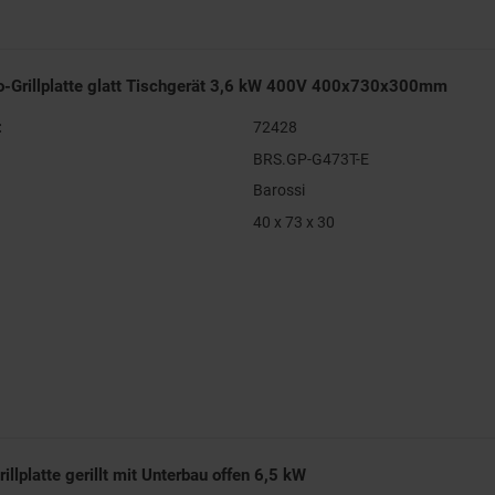
ro-Grillplatte glatt Tischgerät 3,6 kW 400V 400x730x300mm
:
72428
BRS.GP-G473T-E
Barossi
40 x 73 x 30
illplatte gerillt mit Unterbau offen 6,5 kW