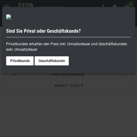
0
Sind Sie Privat oder Geschäftskunde?
Geschäftskunde
Privatperson
Kühltische
Privatkunden erhalten den Preis inkl. Umsatzsteuer und Geschäftskunden
exkl. Umsatzsteuer
Tiefkühltische
Privatkunde
Geschäftskunde
Filter und Sortierung
Artikel 1 - 9 von 9