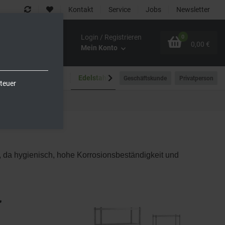
Kontakt
Service
Jobs
Newsletter
Login / Registrieren
0
0,00 €
Mein Konto
Spültechnik
Edelstahlmöbel
Outdoor-Bereich
Geschäftskunde
Privatperson
teuer
, da hygienisch, hohe Korrosionsbeständigkeit und