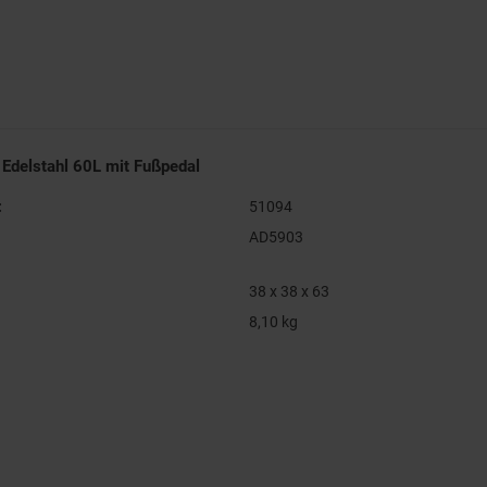
 Edelstahl 60L mit Fußpedal
:
51094
AD5903
38 x 38 x 63
8,10 kg