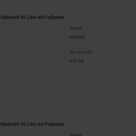
Edelstahl 80 Liter mit Fußpedal
:
35700
AD5904
45 x 45 x 63
6,00 kg
Edelstahl 95 Liter mit Fußpedal
:
50638