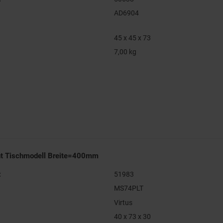
AD6904
45 x 45 x 73
7,00 kg
nt Tischmodell Breite=400mm
:
51983
MS74PLT
Virtus
40 x 73 x 30