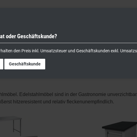
vat oder Geschäftskunde?
nik
Kochgeräte
Küchengeräte
Lager & Transport
rhalten den Preis inkl. Umsatzsteuer und Geschäftskunden exkl. Umsatzs
Geschäftskunde
hlmöbel. Edelstahlmöbel sind in der Gastronomie unverzichtbar
ßerst hitzeresistent und relativ fleckenunempfindlich.