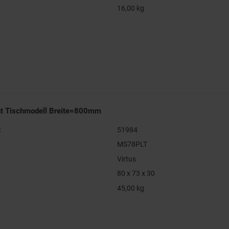
16,00 kg
nt Tischmodell Breite=800mm
:
51984
MS78PLT
Virtus
80 x 73 x 30
45,00 kg