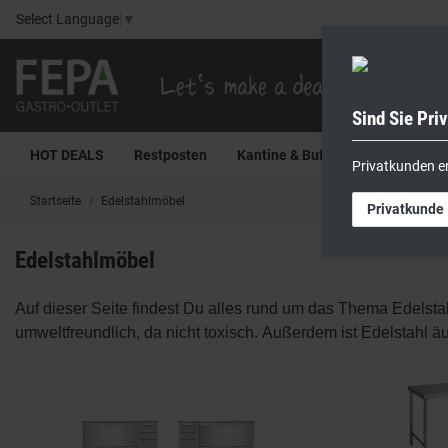
Select Language
▼
Sind Sie Pri
HOT DEALS
Restposten
Kantine & Buffet
Kühltech
Privatkunden e
Startseite
Edelstahlmöbel
Privatkunde
Edelstahlmöbel
Auf dieser Seite findest Du alles rund um das Thema Edelsta
umweltfreundlich, da nicht toxisch. Außerdem ist Edelstahl äu