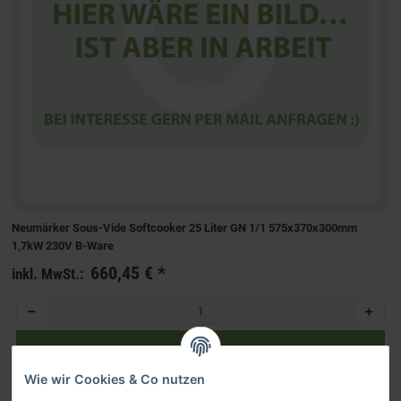
Neumärker Sous-Vide Softcooker 25 Liter GN 1/1 575x370x300mm
1,7kW 230V B-Ware
660,45 €
*
inkl. MwSt.:
Wie wir Cookies & Co nutzen