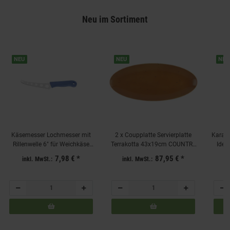
Neu im Sortiment
NEU
NEU
NEU
Käsemesser Lochmesser mit
2 x Coupplatte Servierplatte
Karaff
Rillenwelle 6" für Weichkäse
Terrakotta 43x19cm COUNTRY
Idea
Klingenlänge 16cm Blau
LIFE Seltmann Weiden
7,98 €
*
87,95 €
*
inkl. MwSt.:
inkl. MwSt.:
in