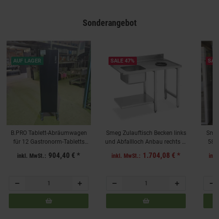
Sonderangebot
AUF LAGER
SALE 47%
SAL
B.PRO Tablett-Abräumwagen
Smeg Zulauftisch Becken links
Smeg
für 12 Gastronorm-Tabletts
und Abfallloch Anbau rechts B-
580
530x325mm 1 Tür rechts
Ware
904,40 €
*
1.704,08 €
*
inkl. MwSt.:
inkl. MwSt.:
inkl
angeschlagen Seiten- und
Rückwandverkleidung
Graphitschwarz
468x673x1550mm B-Ware