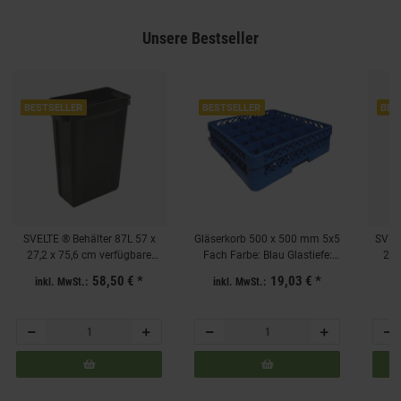
Unsere Bestseller
BESTSELLER
BESTSELLER
BES
SVELTE ® Behälter 87L 57 x
Gläserkorb 500 x 500 mm 5x5
SVELT
27,2 x 75,6 cm verfügbare
Fach Farbe: Blau Glastiefe:
27,
Farben: BLAU, GRAU, GELB,
130mm
Far
58,50 €
*
19,03 €
*
inkl. MwSt.:
inkl. MwSt.:
in
GRÜN, ROT, SCHWARZ, BRAUN,
GRÜN,
BEIGE, HELLGRAU