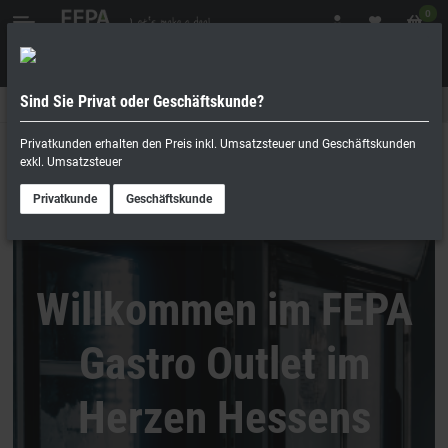
0
Sind Sie Privat oder Geschäftskunde?
Geschäftskunde
Privatperson
Privatkunden erhalten den Preis inkl. Umsatzsteuer und Geschäftskunden
exkl. Umsatzsteuer
Privatkunde
Geschäftskunde
Willkommen im FEPA
Gastro Outlet im
Herzen Hessens