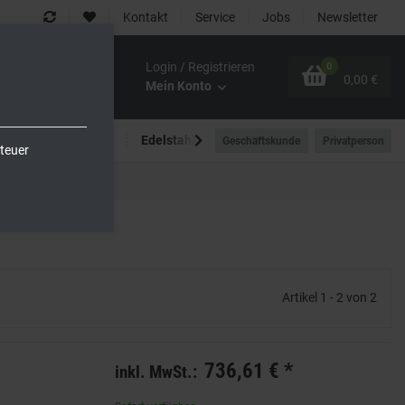
Kontakt
Service
Jobs
Newsletter
Login / Registrieren
0
0,00 €
Mein Konto
Spültechnik
Edelstahlmöbel
Outdoor-Bereich
Geschäftskunde
Privatperson
teuer
Artikel 1 - 2 von 2
736,61 €
*
inkl. MwSt.: