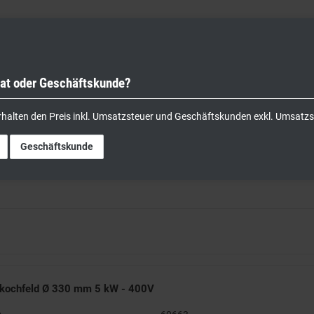
vat oder Geschäftskunde?
nik
Kochgeräte
Küchengeräte
Lager & Transport
rhalten den Preis inkl. Umsatzsteuer und Geschäftskunden exkl. Umsatzs
Geschäftskunde
kkochfeld Ø 330 mm 5 kW - 400V