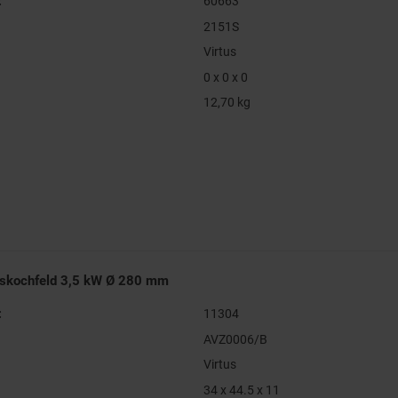
:
60663
2151S
Virtus
0 x 0 x 0
12,70 kg
nskochfeld 3,5 kW Ø 280 mm
:
11304
AVZ0006/B
Virtus
34 x 44.5 x 11