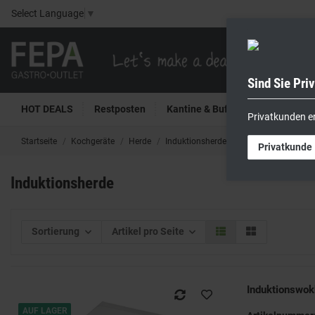
Select Language
▼
Sind Sie Pri
HOT DEALS
Restposten
Kantine & Buffet
Kühltech
Privatkunden e
Startseite
Kochgeräte
Herde
Induktionsherde
Privatkunde
Induktionsherde
Sortierung
Artikel pro Seite
Induktionswo
AUF LAGER