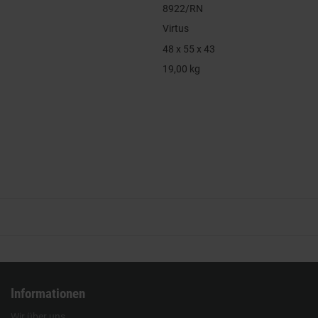
8922/RN
Virtus
48 x 55 x 43
19,00 kg
Informationen
Wir über uns