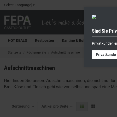
Select Language
▼
Sind Sie Pri
HOT DEALS
Restposten
Kantine & Buffet
Kühltech
Privatkunden e
Startseite
Küchengeräte
Aufschnittmaschinen
Privatkunde
Aufschnittmaschinen
Hier finden Sie unsere Aufschnittmaschinen, die nicht
nur fü
Brot, Käse und Fleisch geht wie von selbst und spart eine Meng
Sortierung
Artikel pro Seite