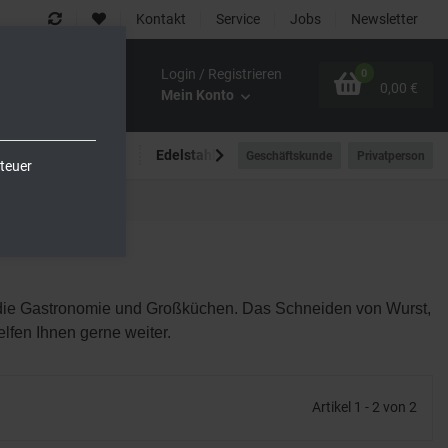
Kontakt
Service
Jobs
Newsletter
Login / Registrieren
0
0,00 €
Mein Konto
Spültechnik
Edelstahlmöbel
Outdoor-Bereich
Geschäftskunde
Privatperson
teuer
r die Gastronomie und Großküchen.
Das Schneiden von Wurst,
elfen Ihnen gerne weiter.
Artikel 1 - 2 von 2