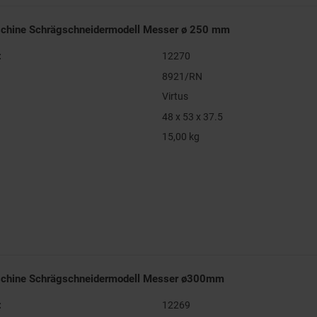
schine Schrägschneidermodell Messer ø 250 mm
:
12270
8921/RN
Virtus
48 x 53 x 37.5
15,00 kg
schine Schrägschneidermodell Messer ø300mm
:
12269