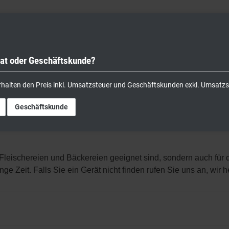
vat oder Geschäftskunde?
nik
Kochgeräte
Küchengeräte
Lager & Transport
rhalten den Preis inkl. Umsatzsteuer und Geschäftskunden exkl. Umsatzs
Geschäftskunde
r Fleischereien und Bäckereien geeignet sind, sondern auch fü
e Zeit. Falls Sie ein Gerät nicht finden rufen Sie uns an, wir h