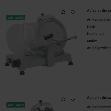
Aufschnittma
AUF LAGER
Artikelnummer
HAN:
Hersteller:
Maße:
Artikelgewicht:
Aufschnittma
AUF LAGER
Artikelnummer