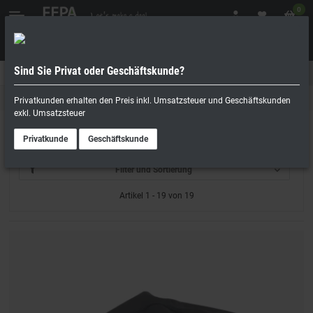
0
Sind Sie Privat oder Geschäftskunde?
Geschäftskunde
Privatperson
Betriebshygiene
Privatkunden erhalten den Preis inkl. Umsatzsteuer und Geschäftskunden
exkl. Umsatzsteuer
Wäschewagen
Privatkunde
Geschäftskunde
Filter und Sortierung
Artikel 1 - 19 von 19