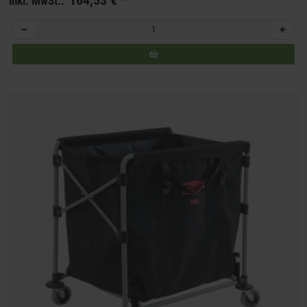
164,53 €
*
inkl. MwSt.: