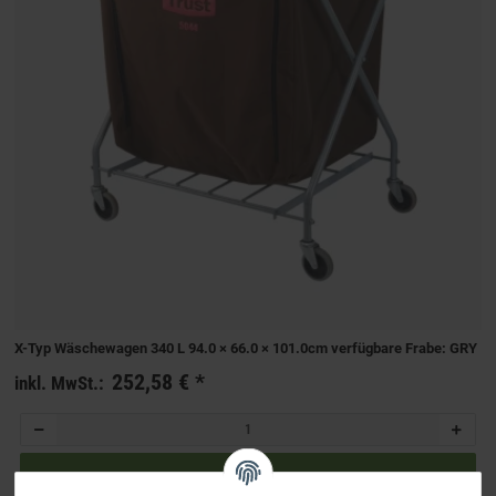
X-Typ Wäschewagen 340 L 94.0 × 66.0 × 101.0cm verfügbare Frabe: GRY
252,58 €
*
inkl. MwSt.: