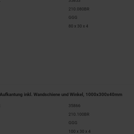
:
35853
210.080BR
GGG
80 x 30 x 4
 Aufkantung inkl. Wandschiene und Winkel, 1000x300x40mm
:
35866
210.100BR
GGG
100 x 30 x 4