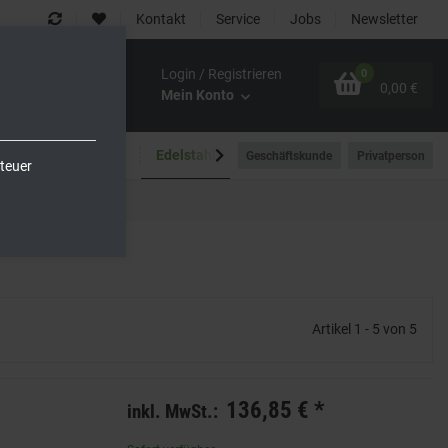
Kontakt
Service
Jobs
Newsletter
Login / Registrieren
0
0,00 €
Mein Konto
Spültechnik
Edelstahlmöbel
Outdoor-Bereich
Geschäftskunde
Privatperson
teuer
Artikel 1 - 5 von 5
136,85 €
*
inkl. MwSt.: