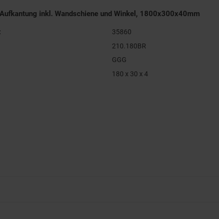
 Aufkantung inkl. Wandschiene und Winkel, 1800x300x40mm
:
35860
210.180BR
GGG
180 x 30 x 4