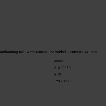
 Aufkantung inkl. Wandschiene und Winkel, 1200x300x40mm
:
35856
210.120BR
GGG
120 x 30 x 4