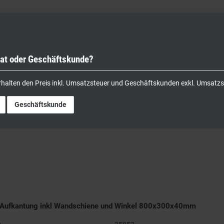
vat oder Geschäftskunde?
nik
Kochgeräte
Küchengeräte
Lager & Transport
rhalten den Preis inkl. Umsatzsteuer und Geschäftskunden exkl. Umsatzs
Geschäftskunde
 Aufkantung inkl Wandschiene und Winkel 800x300x40mm