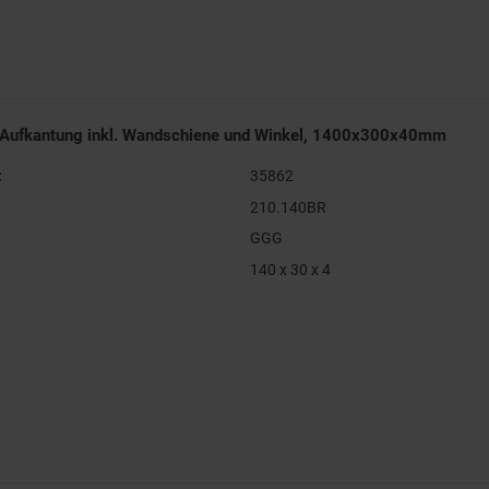
 Aufkantung inkl. Wandschiene und Winkel, 1400x300x40mm
:
35862
210.140BR
GGG
140 x 30 x 4