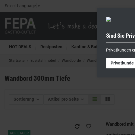
Select Language
▼
Sind Sie Pri
HOT DEALS
Restposten
Kantine & Buffet
Kühltech
Privatkunden e
Startseite
Edelstahlmöbel
Wandborde
Wandbord 300mm Tiefe
Privatkunde
Wandbord 300mm Tiefe
Sortierung
Artikel pro Seite
Wandbord mit
AUF LAGER