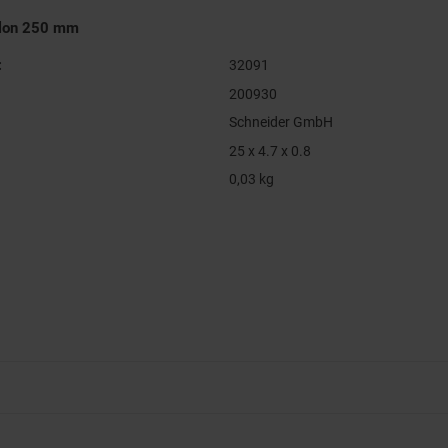
ylon 250 mm
:
32091
200930
Schneider GmbH
25 x 4.7 x 0.8
0,03 kg