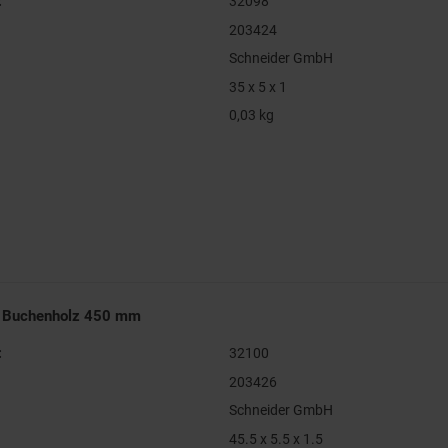
:
32098
203424
Schneider GmbH
35 x 5 x 1
0,03 kg
s Buchenholz 450 mm
:
32100
203426
Schneider GmbH
45.5 x 5.5 x 1.5