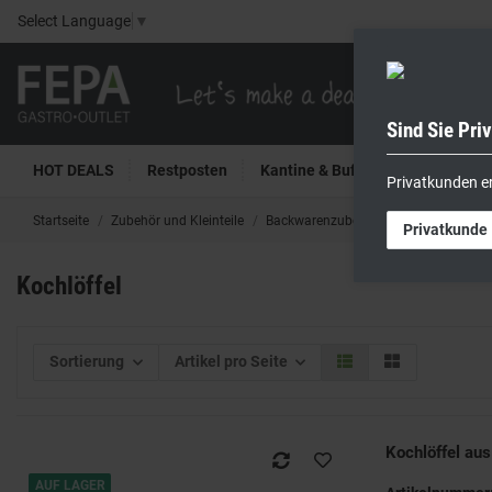
Select Language
▼
Sind Sie Pri
HOT DEALS
Restposten
Kantine & Buffet
Kühltech
Privatkunden e
Startseite
Zubehör und Kleinteile
Backwarenzubehör
Kochlöffel
Privatkunde
Kochlöffel
Sortierung
Artikel pro Seite
Kochlöffel au
AUF LAGER