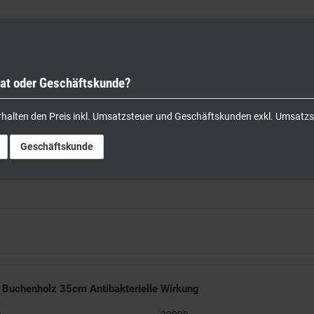
vat oder Geschäftskunde?
nik
Kochgeräte
Küchengeräte
Lager & Transport
rhalten den Preis inkl. Umsatzsteuer und Geschäftskunden exkl. Umsatzs
Geschäftskunde
s Buchenholz 35cm Antibakterielle Wirkung