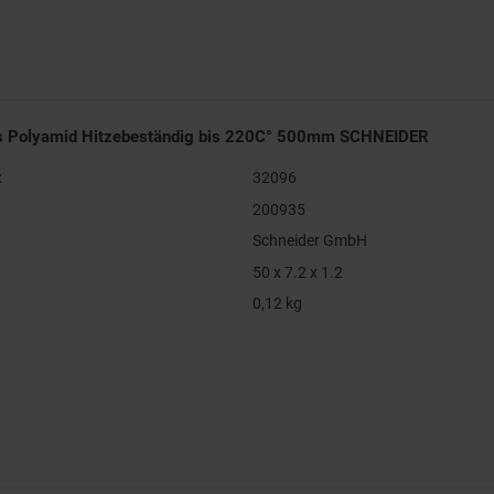
us Polyamid Hitzebeständig bis 220C° 500mm SCHNEIDER
:
32096
200935
Schneider GmbH
50 x 7.2 x 1.2
0,12 kg