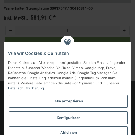
Winterhalter Steuerplatine 30017547 / 30416811‑00
581,91 €
*
inkl. MwSt.:
Wie wir Cookies & Co nutzen
Durch Klicken auf „Alle akzeptieren“ gestatten Sie den Einsatz folgender
Artikel 1 - 2 von 2
Dienste auf unserer Website: YouTube, Vimeo, Google Map, Brevo,
ReCaptcha, Google Analytics, Google Ads, Google Tag Manager. Sie
können die Einstellung jederzeit ändern (Fingerabdruck-Icon links
unten). Weitere Details finden Sie unte
Konfigurieren
und in unserer
Datenschutzerklärung
.
Logo
Alle akzeptieren
Informationen
Gesetzliche Informationen
Konfigurieren
Vertrag widerrufen
Ablehnen