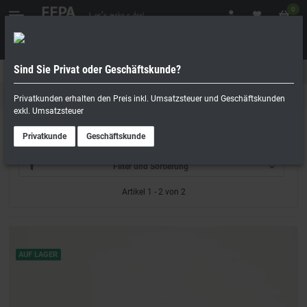
0
Sind Sie Privat oder Geschäftskunde?
Geschäftskunde
Privatperson
Ersatzteile
Privatkunden erhalten den Preis inkl. Umsatzsteuer und Geschäftskunden
exkl. Umsatzsteuer
Winterhalter
Privatkunde
Geschäftskunde
Filter und Sortierung
Artikel 1 - 2 von 2
AUF LAGER