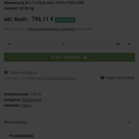
Abmessung (B x T x H) in mm: 1316 x 743 x 840
Gewicht: 50,50 kg
796,11 €
inkl. MwSt.:
AUF LAGER
inkl. 19% USt. ,
Versandkostenfreie Lieferung
(Spedition)
Stk
In den Warenkorb
Sofort verfügbar
Frage zum Artikel
Lieferzeit:
2 - 4 Werktage
Ausland abweichend
Artikelnummer:
11610
Kategorie:
Kühltechnik
Hersteller:
Virtus
Beschreibung
Produktdetails: