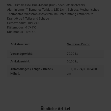
SN-T Klimaklasse. Dual-Modus (Kühl- oder Gefrierschrank).
Aluminiumgriff. Bemaltes Türblatt. LED Licht. Schloss. Mechanisches
Thermostat. Wasserablasssystem. Im Lieferumfang enthalten: 2
Drahtkörbe 1 Teiler und Schaber.
Gefriermodus: -18°/-24°C
Kältemodus: -1°/+1°C
Kühlmodus: +4°/+6°C
Artikelzustand:
Neuware - Promo
Versandgewicht:
70,00 kg
Artikelgewicht:
50,50
kg
Abmessungen ( Länge × Breite ×
131,60 × 74,30 × 84,00
Höhe ):
cm
Ähnliche Artikel