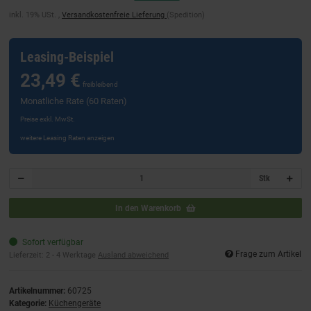
inkl. 19% USt. ,
Versandkostenfreie Lieferung
(Spedition)
Leasing-Beispiel
23,49 €
freibleibend
Monatliche Rate (60 Raten)
Preise exkl. MwSt.
weitere Leasing Raten anzeigen
Stk
In den Warenkorb
Sofort verfügbar
Frage zum Artikel
Lieferzeit:
2 - 4 Werktage
Ausland abweichend
Artikelnummer:
60725
Kategorie:
Küchengeräte