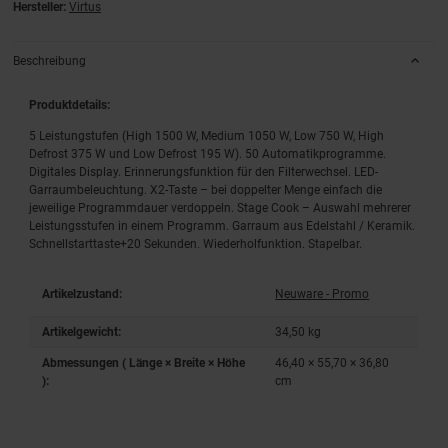
Hersteller:
Virtus
Beschreibung
Produktdetails:
5 Leistungstufen (High 1500 W, Medium 1050 W, Low 750 W, High
Defrost 375 W und Low Defrost 195 W). 50 Automatikprogramme.
Digitales Display. Erinnerungsfunktion für den Filterwechsel. LED-
Garraumbeleuchtung. X2-Taste – bei doppelter Menge einfach die
jeweilige Programmdauer verdoppeln. Stage Cook – Auswahl mehrerer
Leistungsstufen in einem Programm. Garraum aus Edelstahl / Keramik.
Schnellstarttaste+20 Sekunden. Wiederholfunktion. Stapelbar.
Artikelzustand:
Neuware - Promo
Artikelgewicht:
34,50
kg
Abmessungen ( Länge × Breite × Höhe
46,40 × 55,70 × 36,80
):
cm