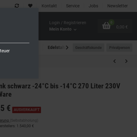
Kontakt
Service
Jobs
Newsletter
Login / Registrieren
0
0,00 €
Mein Konto
Spültechnik
Edelstahlmöbel
Outdoor-Bereich
Geschäftskunde
Privatperson
teuer
k schwarz -24°C bis -14°C 270 Liter 230V
Ware
5 €
AUSVERKAUFT
ferung
(Selbstabholung)
rstellers
:
1.540,00 €