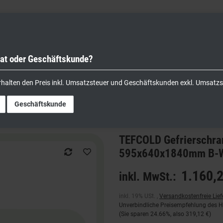
vat oder Geschäftskunde?
nik
Kochgeräte
Küchengeräte
Lager & Transport
rhalten den Preis inkl. Umsatzsteuer und Geschäftskunden exkl. Umsatzs
warz -24°C bis -14°C 270 Liter 230V 595x640x1840mm B-Ware
Geschäftskunde
TEFCOLD Gefrierschran
595x640x1840mm B-
1.160,2
inkl. MwSt.:
inkl. 19% USt. ,
Versandkostenfreie Lie
Unverbindliche Preisempfehlung des He
(Sie sparen
24.66%
, also
319,12 €
)