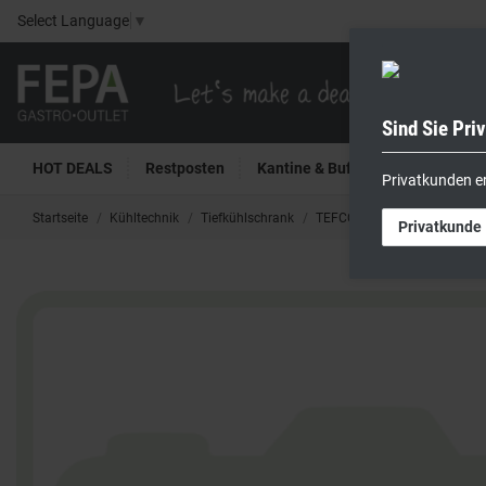
Select Language
▼
Sind Sie Pri
HOT DEALS
Restposten
Kantine & Buffet
Kühltech
Privatkunden e
Startseite
Kühltechnik
Tiefkühlschrank
TEFCOLD Gefrierschrank sch
Privatkunde