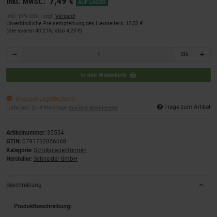
7,49 €
inkl. MwSt.:
AUF LAGER
inkl. 19% USt. , zzgl.
Versand
Unverbindliche Preisempfehlung des Herstellers
:
12,52 €
(Sie sparen
40.21%
, also
4,23 €
)
Stk
In den Warenkorb
Knapper Lagerbestand
Frage zum Artikel
Lieferzeit:
2 - 4 Werktage
Ausland abweichend
Artikelnummer:
35554
GTIN:
0791732056068
Kategorie:
Schokoladenformen
Hersteller:
Schneider GmbH
Beschreibung
Produktbeschreibung: