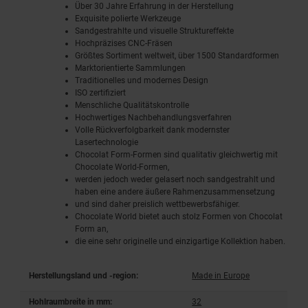
Über 30 Jahre Erfahrung in der Herstellung
Exquisite polierte Werkzeuge
Sandgestrahlte und visuelle Struktureffekte
Hochpräzises CNC-Fräsen
Größtes Sortiment weltweit, über 1500 Standardformen
Marktorientierte Sammlungen
Traditionelles und modernes Design
ISO zertifiziert
Menschliche Qualitätskontrolle
Hochwertiges Nachbehandlungsverfahren
Volle Rückverfolgbarkeit dank modernster
Lasertechnologie
Chocolat Form-Formen sind qualitativ gleichwertig mit
Chocolate World-Formen,
werden jedoch weder gelasert noch sandgestrahlt und
haben eine andere äußere Rahmenzusammensetzung
und sind daher preislich wettbewerbsfähiger.
Chocolate World bietet auch stolz Formen von Chocolat
Form an,
die eine sehr originelle und einzigartige Kollektion haben.
Herstellungsland und -region:
Made in Europe
Hohlraumbreite in mm:
32