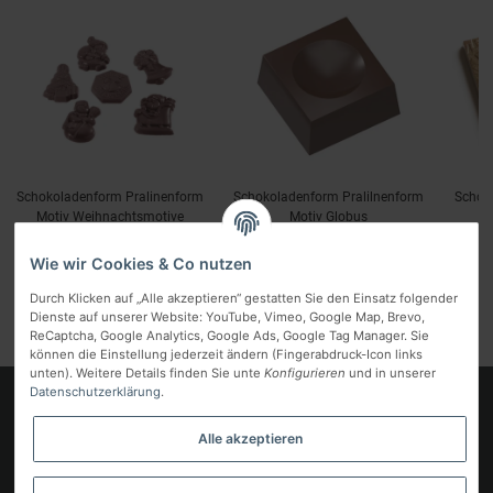
Schokoladenform Pralinenform
Schokoladenform Pralilnenform
Schok
Motiv Weihnachtsmotive
Motiv Globus
M
7,49 €
*
7,49 €
*
inkl. MwSt.:
inkl. MwSt.:
i
Wie wir Cookies & Co nutzen
Durch Klicken auf „Alle akzeptieren“ gestatten Sie den Einsatz folgender
Dienste auf unserer Website: YouTube, Vimeo, Google Map, Brevo,
ReCaptcha, Google Analytics, Google Ads, Google Tag Manager. Sie
können die Einstellung jederzeit ändern (Fingerabdruck-Icon links
unten). Weitere Details finden Sie unte
Konfigurieren
und in unserer
Datenschutzerklärung
.
Logo
Alle akzeptieren
Informationen
Gesetzliche Informationen