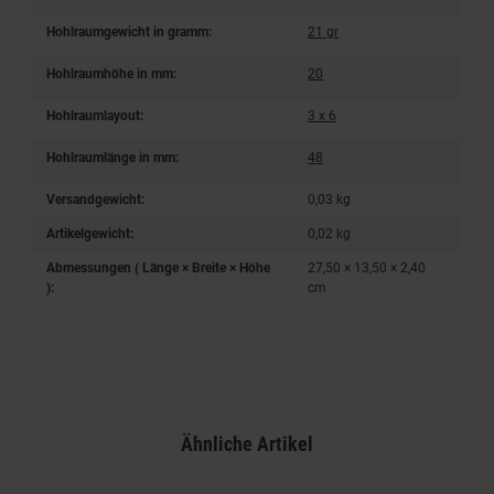
Hohlraumgewicht in gramm:
21 gr
Hohlraumhöhe in mm:
20
Hohlraumlayout:
3 x 6
Hohlraumlänge in mm:
48
Versandgewicht:
0,03 kg
Artikelgewicht:
0,02
kg
Abmessungen ( Länge × Breite × Höhe
27,50 × 13,50 × 2,40
):
cm
Ähnliche Artikel