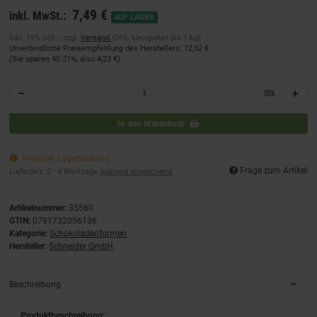
7,49 €
inkl. MwSt.:
AUF LAGER
inkl. 19% USt. , zzgl.
Versand
(DHL kleinpaket bis 1 kg)
Unverbindliche Preisempfehlung des Herstellers
:
12,52 €
(Sie sparen
40.21%
, also
4,23 €
)
Stk
In den Warenkorb
Knapper Lagerbestand
Frage zum Artikel
Lieferzeit:
2 - 4 Werktage
Ausland abweichend
Artikelnummer:
35560
GTIN:
0791732056136
Kategorie:
Schokoladenformen
Hersteller:
Schneider GmbH
Beschreibung
Produktbeschreibung: