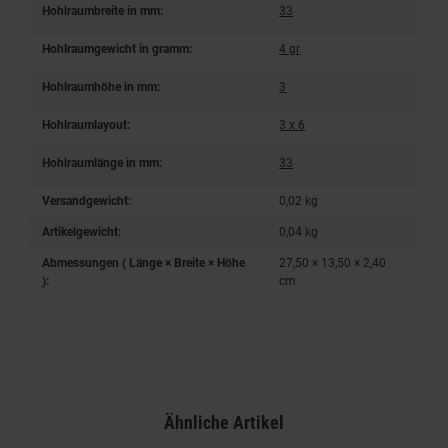
Hohlraumbreite in mm:
33
Hohlraumgewicht in gramm:
4 gr
Hohlraumhöhe in mm:
3
Hohlraumlayout:
3 x 6
Hohlraumlänge in mm:
33
Versandgewicht:
0,02 kg
Artikelgewicht:
0,04
kg
Abmessungen ( Länge × Breite × Höhe
27,50 × 13,50 × 2,40
):
cm
Ähnliche Artikel