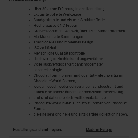
Über 30 Jahre Erfahrung in der Herstellung
Exquisite polierte Werkzeuge
Sandgestrahlte und visuelle Struktureffekte
Hochpräzises CNC-Fräsen
Größtes Sortiment weltweit, über 1500 Standardformen
Marktorientierte Sammlungen
Traditionelles und modernes Design
ISO zertifiziert
Menschliche Qualitätskontrolle
Hochwertiges Nachbehandlungsverfahren
Volle Rückverfolgbarkeit dank modernster
Lasertechnologie
Chocolat Form-Formen sind qualitativ gleichwertig mit
Chocolate World-Formen,
werden jedoch weder gelasert noch sandgestrahlt und
haben eine andere äußere Rahmenzusammensetzung
und sind daher preislich wettbewerbsfähiger.
Chocolate World bietet auch stolz Formen von Chocolat
Form an,
die eine sehr originelle und einzigartige Kollektion haben.
Herstellungsland und -region:
Made in Europe