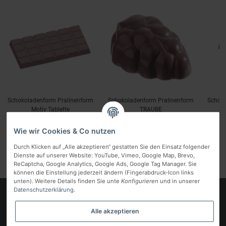
Schokoladenform Pralinenform
Schokoladenform Pralinenform
Schoko
Motiv Tablette
TRAUBE
7,49 €
*
7,49 €
*
inkl. MwSt.:
inkl. MwSt.:
i
Wie wir Cookies & Co nutzen
Durch Klicken auf „Alle akzeptieren“ gestatten Sie den Einsatz folgender
Dienste auf unserer Website: YouTube, Vimeo, Google Map, Brevo,
ReCaptcha, Google Analytics, Google Ads, Google Tag Manager. Sie
können die Einstellung jederzeit ändern (Fingerabdruck-Icon links
unten). Weitere Details finden Sie unte
Konfigurieren
und in unserer
Datenschutzerklärung
.
Logo
Alle akzeptieren
Informationen