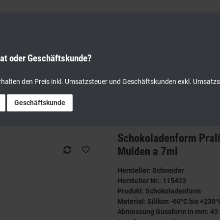
vat oder Geschäftskunde?
nik
Kochgeräte
Küchengeräte
Lager & Transport
rhalten den Preis inkl. Umsatzsteuer und Geschäftskunden exkl. Umsatzs
ormen
Schokoladenform Pralinenform Backform Silikon MR.GINGER 3x4=12 Muld
Geschäftskunde
Schokoladenform Pral
Mulden a 7ml
Hersteller: Schneider
Hersteller Nr.: 115423
Produkt: Schokoladenform
Material: Silikon -60°C bis +230°
Abmessung Gussform in mm: 43 x