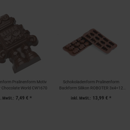
nform Pralinenform Motiv
Schokoladenform Pralinenform
r Chocolate World CW1670
Backform Silikon ROBOTER 3x4=12
Mulden a 10ml
7,49 €
*
13,99 €
*
l. MwSt.:
inkl. MwSt.: