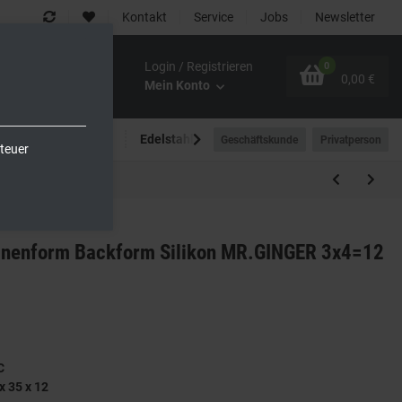
Kontakt
Service
Jobs
Newsletter
Login / Registrieren
0
0,00 €
Mein Konto
Spültechnik
Edelstahlmöbel
Outdoor-Bereich
Geschäftskunde
Privatperson
teuer
en a 7ml
inenform Backform Silikon MR.GINGER 3x4=12
C
 35 x 12