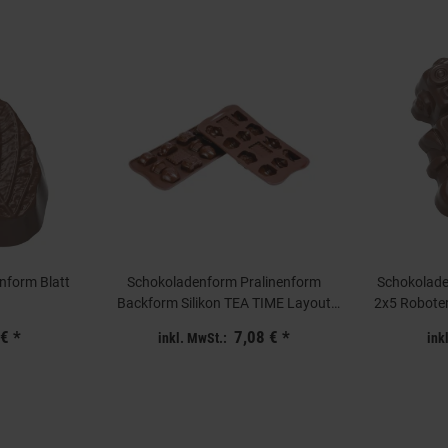
nform Blatt
Schokoladenform Pralinenform
Schokolade
Backform Silikon TEA TIME Layout
2x5 Robote
3x4=12 Mulden a7ml
 €
*
7,08 €
*
inkl. MwSt.:
ink