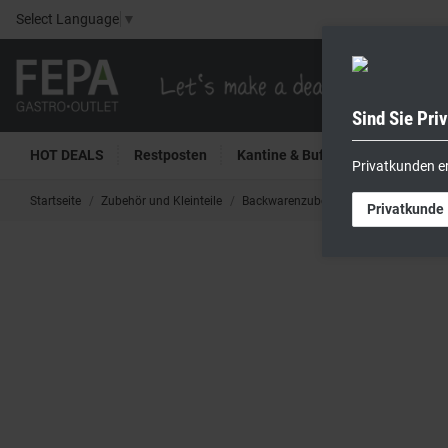
Select Language
▼
Sind Sie Pri
HOT DEALS
Restposten
Kantine & Buffet
Kühltech
Privatkunden e
Startseite
Zubehör und Kleinteile
Backwarenzubehör
Schokoladenf
Privatkunde