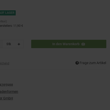
AUF LAGER
 Maxi)
rstellers
:
11,90 €
Stk
In den Warenkorb
Frage zum Artikel
eichend
4285988
ladenformen
der GmbH