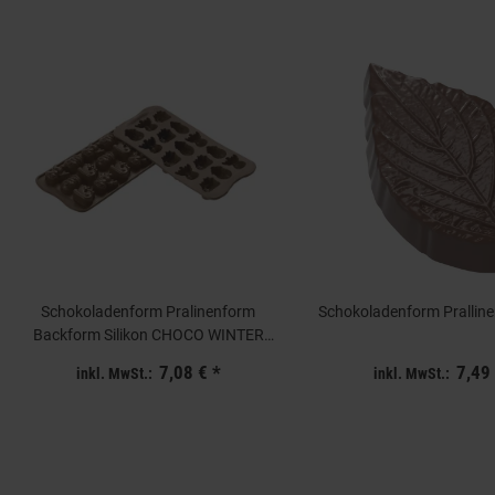
Schokoladenform Pralinenform
Schokoladenform Pralline
Backform Silikon CHOCO WINTER
Layout 3x5=15 Mulden a7ml
7,08 €
*
7,49
inkl. MwSt.:
inkl. MwSt.: