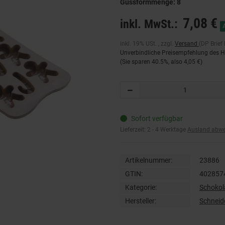
Gussformmenge: 8
7,08 €
inkl. MwSt.:
inkl. 19% USt. , zzgl.
Versand
(DP Brief
Unverbindliche Preisempfehlung des He
(Sie sparen
40.5%
, also
4,05 €
)
Sofort verfügbar
Lieferzeit:
2 - 4 Werktage
Ausland abw
Artikelnummer:
23886
GTIN:
402857
Kategorie:
Schoko
Hersteller:
Schnei