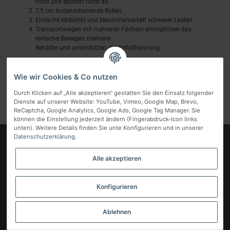
nicht und splittert nicht ab.
7,5 cm bodenschonende Rollen.
Einfache Mobilität und Manövrierbarkeit schwerer Lasten.
Transportwagen mit mehreren Fächern ermöglichen das
einfache Bewegen mehrerer
Behälter und unterstützen die Abfalltrennung
Wie wir Cookies & Co nutzen
Durch Klicken auf „Alle akzeptieren“ gestatten Sie den Einsatz folgender
Dienste auf unserer Website: YouTube, Vimeo, Google Map, Brevo,
ReCaptcha, Google Analytics, Google Ads, Google Tag Manager. Sie
können die Einstellung jederzeit ändern (Fingerabdruck-Icon links
unten). Weitere Details finden Sie unte
Konfigurieren
und in unserer
Datenschutzerklärung
.
Logo
Alle akzeptieren
Informationen
Gesetzliche Informationen
Konfigurieren
Vertrag widerrufen
Ablehnen
* Alle Preise inkl. gesetzlicher MwSt, zzgl.
Versand