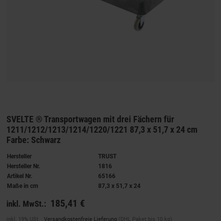
SVELTE ® Transportwagen mit drei Fächern für
1211/1212/1213/1214/1220/1221 87,3 x 51,7 x 24 cm
Farbe: Schwarz
Hersteller
TRUST
Hersteller Nr.
1816
Artikel Nr.
65166
Maße in cm
87,3 x 51,7 x 24
185,41 €
inkl. MwSt.:
inkl. 19% USt. ,
Versandkostenfreie Lieferung
(DHL Paket bis 10 kg)