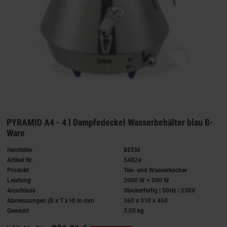
PYRAMID A4 - 4 l Dampfedeckel Wasserbehälter blau B-
Ware
Hersteller
BEEM
Artikel Nr.
54824
Produkt
Tee- und Wasserkocher
Leistung
2000 W + 500 W
Anschluss
Steckerfertig | 50Hz | 230V
Abmessungen (B x T x H) in mm
360 x 310 x 460
Gewicht
3,05 kg