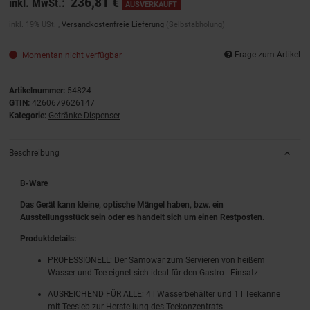
236,81 €
inkl. MwSt.:
AUSVERKAUFT
inkl. 19% USt. ,
Versandkostenfreie Lieferung
(Selbstabholung)
Frage zum Artikel
Momentan nicht verfügbar
Artikelnummer:
54824
GTIN:
4260679626147
Kategorie:
Getränke Dispenser
Beschreibung
B-Ware
Das Gerät kann kleine, optische Mängel haben, bzw. ein
Ausstellungsstück sein oder es handelt sich um einen Restposten.
Produktdetails:
PROFESSIONELL: Der Samowar zum Servieren von heißem
Wasser und Tee eignet sich ideal für den Gastro- Einsatz.
AUSREICHEND FÜR ALLE: 4 l Wasserbehälter und 1 l Teekanne
mit Teesieb zur Herstellung des Teekonzentrats