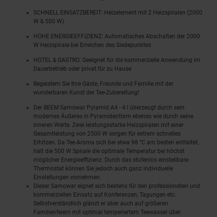
SCHNELL EINSATZBEREIT: Heizelement mit 2 Heizspiralen (2000
W & 500 W)
HOHE ENERGIEEFFIZIENZ: Automatisches Abschalten der 2000
W Heizspirale bei Erreichen des Siedepunktes
HOTEL & GASTRO: Geeignet für die kommerzielle Anwendung im
Dauerbetrieb oder privat für zu Hause
Begeistern Sie Ihre Gäste, Freunde und Familie mit der
wunderbaren Kunst der Tee-Zubereitung!
Der BEEM Samowar Pyramid A4 - 4 l überzeugt durch sein
modernes Äußeres in Pyramidenform ebenso wie durch seine
inneren Werte. Zwei leistungsstarke Heizspiralen mit einer
Gesamtleistung von 2500 W sorgen für extrem schnelles
Erhitzen. Da Tee-Aroma sich bei etwa 98 °C am besten entfaltet,
hält die 500 W Spirale die optimale Temperatur bei höchst
möglicher Energieeffizienz. Durch das stufenlos einstellbare
Thermostat können Sie jedoch auch ganz individuelle
Einstellungen vornehmen.
Dieser Samowar eignet sich bestens für den professionellen und
kommerziellen Einsatz auf Konferenzen, Tagungen etc.
Selbstverständlich glänzt er aber auch auf größeren
Familienfeiern mit optimal temperiertem Teewasser über