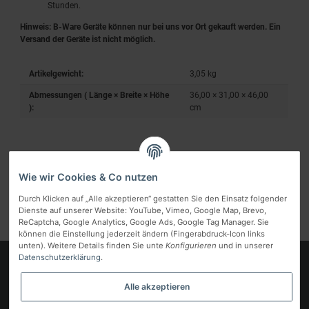
Stunden.
Hinweis: B-Ware Geräte können nur bei uns vor Ort gekauft werden. Ein
Versand der Geräte ist nicht möglich.
Artikelgewicht:
3,05
kg
Abmessungen ( Länge × Breite × Höhe
36,00 × 31,00 × 46,00
):
cm
Wie wir Cookies & Co nutzen
Benachrichtigen, wenn verfügbar
Durch Klicken auf „Alle akzeptieren“ gestatten Sie den Einsatz folgender
Dienste auf unserer Website: YouTube, Vimeo, Google Map, Brevo,
ReCaptcha, Google Analytics, Google Ads, Google Tag Manager. Sie
können die Einstellung jederzeit ändern (Fingerabdruck-Icon links
unten). Weitere Details finden Sie unte
Konfigurieren
und in unserer
Datenschutzerklärung
.
Logo
Alle akzeptieren
Informationen