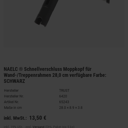
NAELC ® Schnellverschluss Moppkopf für
Wand-/Treppenrahmen 28,0 cm verfügbare Farbe:
SCHWARZ
Hersteller
TRUST
Hersteller Nr.
6420
Artikel Nr.
65243
Maße in cm
28.0 × 8.9 × 3.8
13,50 €
inkl. MwSt.:
inkl. 19% USt. , zzgl.
Versand
(DHL Paket bis 5 kg)