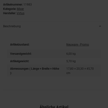
Artikelnummer:
11983
Kategorie:
Mixer
Hersteller:
Virtus
Beschreibung
Artikelzustand:
Neuware - Promo
Versandgewicht:
6,00 kg
Artikelgewicht:
5,70
kg
Abmessungen ( Länge × Breite × Höhe
17,80 × 20,30 × 45,70
):
cm
Ähnliche Artikel