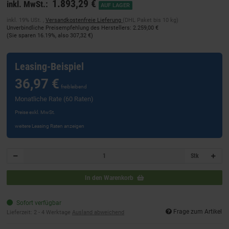
1.893,29 €
inkl. MwSt.:
AUF LAGER
inkl. 19% USt. ,
Versandkostenfreie Lieferung
(DHL Paket bis 10 kg)
Unverbindliche Preisempfehlung des Herstellers
:
2.259,00 €
(Sie sparen
16.19%
, also
307,32 €
)
Leasing-Beispiel
36,97 €
freibleibend
Monatliche Rate (60 Raten)
Preise exkl. MwSt.
weitere Leasing Raten anzeigen
Stk
In den Warenkorb
Sofort verfügbar
Frage zum Artikel
Lieferzeit:
2 - 4 Werktage
Ausland abweichend