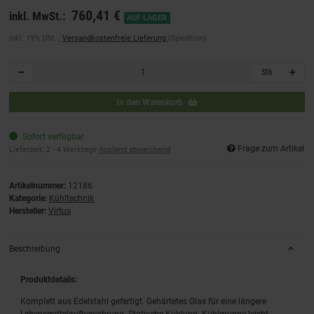
760,41 €
inkl. MwSt.:
AUF LAGER
inkl. 19% USt. ,
Versandkostenfreie Lieferung
(Spedition)
Stk
In den Warenkorb
Sofort verfügbar
Frage zum Artikel
Lieferzeit:
2 - 4 Werktage
Ausland abweichend
Artikelnummer:
12186
Kategorie:
Kühltechnik
Hersteller:
Virtus
Beschreibung
Produktdetails:
Komplett aus Edelstahl gefertigt. Gehärtetes Glas für eine längere
Lebensmittelaufbewahrung. Statische Kühlung. Kühlgruppe leicht