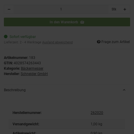
Stk
In den Warenkorb
Sofort verfügbar
Frage zum Artikel
Lieferzeit:
2 - 4 Werktage
Ausland abweichend
Artikelnummer:
183
GTIN:
4028574263443
Kategorie:
Bäckermesser
Hersteller:
Schneider GmbH
Beschreibung
Herstellernummer:
262020
Versandgewicht:
1,00 kg
Artikelgewicht:
0,90
kg