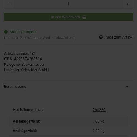
In den Warenkorb
Sofort verfügbar
Frage zum Artikel
Lieferzeit:
2 - 4 Werktage
Ausland abweichend
Artikelnummer:
181
GTIN:
4028574263504
Kategorie:
Bäckermesser
Hersteller:
Schneider GmbH
Beschreibung
Herstellernummer:
262220
Versandgewicht:
1,00 kg
Artikelgewicht:
0,90
kg