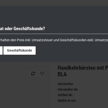
vat oder Geschäftskunde?
nik
Kochgeräte
Küchengeräte
Lager & Transport
rhalten den Preis inkl. Umsatzsteuer und Geschäftskunden exkl. Umsatzs
Handkehrbürsten mit PET-Borsten 38,5 cm verfügbare Farben: YEL, BLA
Geschäftskunde
Handkehrbürsten mit P
BLA
Hersteller
Hersteller Nr.
Artikel Nr.
Maße in cm