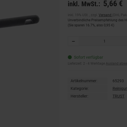
5,66 €
inkl. MwSt.:
inkl. 19% USt. , zzgl.
Versand
(DHL Pake
Unverbindliche Preisempfehlung des He
(Sie sparen
16.7%
, also
0,95 €
)
Sofort verfügbar
Lieferzeit:
2 - 4 Werktage
Ausland abw
Artikelnummer:
65293
Kategorie:
Reinigu
Hersteller:
TRUST