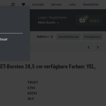
Kontakt
Service
Jobs
Newsletter
Login / Registrieren
0
0,00 €
Mein Konto
Spültechnik
Edelstahlmöbel
Outdoor-Bereich
Geschäftskunde
Privatperson
teuer
ET-Borsten 38,5 cm verfügbare Farben: YEL,
TRUST
6704
65293
38,5