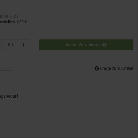
t bis 5 kg)
rstellers
:
6,80 €
Stk
In den Warenkorb
Frage zum Artikel
eichend
ngsbedarf