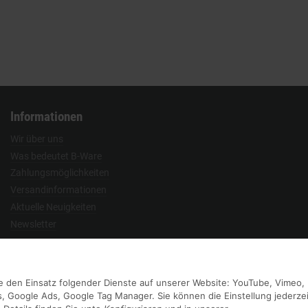
Informationen
Wir über uns
Was bedeutet B-Ware
Zahlungsmöglichkeiten
Versandinformationen
Aktuelle Neuigkeiten
Newsletter
Vertrag widerrufen
Sie den Einsatz folgender Dienste auf unserer Website: YouTube, Vimeo,
, Google Ads, Google Tag Manager. Sie können die Einstellung jederzei