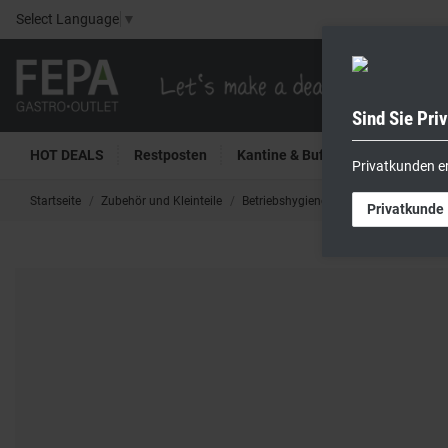
Select Language
▼
Sind Sie Pri
HOT DEALS
Restposten
Kantine & Buffet
Kühltech
Privatkunden e
Startseite
Zubehör und Kleinteile
Betriebshygiene
Reinigungsbedarf
Privatkunde