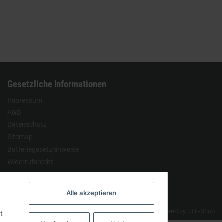
Gesetzliche Informationen
Impressum
AGB
Datenschutz
Sitemap
Batteriegesetzhinweise
Widerrufsrecht
Alle akzeptieren
Developed by
Themeart
Powered by
JTL-Shop
t