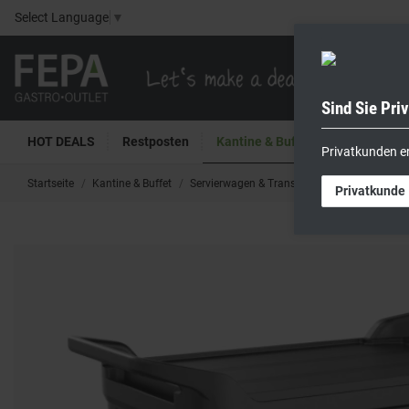
Select Language
▼
Sind Sie Pri
HOT DEALS
Restposten
Kantine & Buffet
Kühltech
Privatkunden e
Startseite
Kantine & Buffet
Servierwagen & Transportwagen
HI5 ® U
Privatkunde