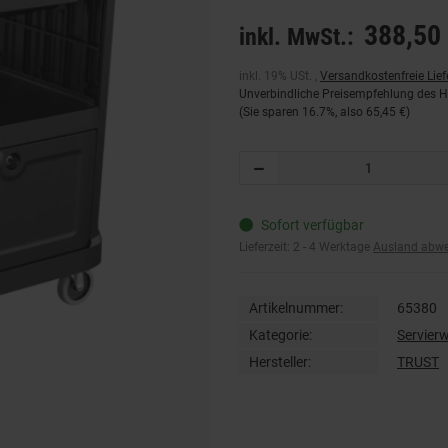
388,50 
inkl. MwSt.:
inkl. 19% USt. ,
Versandkostenfreie Lie
Unverbindliche Preisempfehlung des He
(Sie sparen
16.7%
, also
65,45 €
)
Sofort verfügbar
Lieferzeit:
2 - 4 Werktage
Ausland abw
Artikelnummer:
65380
Kategorie:
Servier
Hersteller:
TRUST