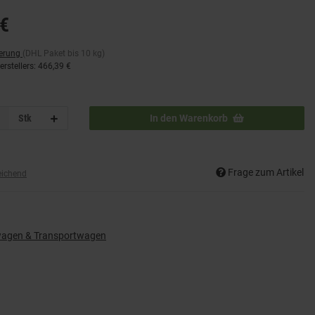
€
ferung
(DHL Paket bis 10 kg)
rstellers
:
466,39 €
Stk
In den Warenkorb
Frage zum Artikel
eichend
wagen & Transportwagen