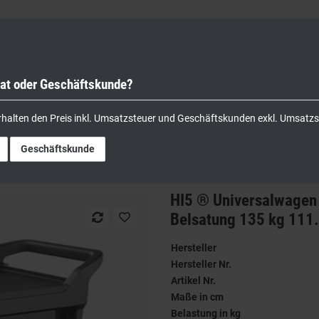
vat oder Geschäftskunde?
nik
Kochgeräte
Küchengeräte
Lager & Transport
rhalten den Preis inkl. Umsatzsteuer und Geschäftskunden exkl. Umsatzs
niversalwagen mit abschließbaren Türen und Schublade mx. Belsatung 135 kg 111.
Geschäftskunde
HI5 ® Universalwagen 
Belsatung 135 kg 111.
Hersteller
Hersteller Nr.
Artikel Nr.
Maße in cm
Belastung in kg