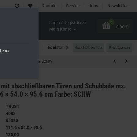
Kontakt
Service
Jobs
Newsletter
Login / Registrieren
0
0,00 €
Mein Konto
Spültechnik
Edelstahlmöbel
Outdoor-Bereich
Geschäftskunde
Privatperson
teuer
6 × 54.0 × 95.6 cm Farbe: SCHW
mit abschließbaren Türen und Schublade mx.
6 × 54.0 × 95.6 cm Farbe: SCHW
TRUST
4083
65380
111.6 × 54.0 × 95.6
135,00