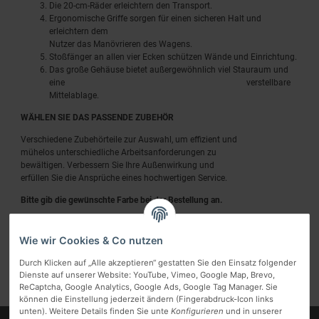
Die 20-cm-Räder erleichtern den Transport.
Ergonomische Griffe sorgen für einen sicheren Halt und
erleichtern dem
Nutzer das Manövrieren des Wagens.
Stoßfänger an allen vier Ecken schützen Wände und Einrichtung.
Das große Gehäuse bietet außergewöhnlich viel Stauraum und
eine verstellbare
Mittelablage.
WÄHLEN SIE DAS PASSENDE ZUBEHÖR
Verschiedene Zubehörteile zur Auswahl, um effizient und
mühelos unterschiedliche Arbeitsanforderungen zu
bewältigen. Verbessern Sie Ihre Außenwirkung und
erfüllen Sie die Ansprüche eines hochwertigen Service.
Bitte gib die gewünschte Farbe bei der Bestellung an.
Wie wir Cookies & Co nutzen
Durch Klicken auf „Alle akzeptieren“ gestatten Sie den Einsatz folgender
Dienste auf unserer Website: YouTube, Vimeo, Google Map, Brevo,
ReCaptcha, Google Analytics, Google Ads, Google Tag Manager. Sie
können die Einstellung jederzeit ändern (Fingerabdruck-Icon links
unten). Weitere Details finden Sie unte
Konfigurieren
und in unserer