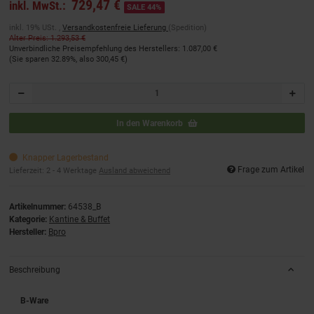
729,47 €
inkl. MwSt.:
SALE 44%
inkl. 19% USt. ,
Versandkostenfreie Lieferung
(Spedition)
Alter Preis: 1.293,53 €
Unverbindliche Preisempfehlung des Herstellers
:
1.087,00 €
(Sie sparen
32.89%
, also
300,45 €
)
In den Warenkorb
Knapper Lagerbestand
Frage zum Artikel
Lieferzeit:
2 - 4 Werktage
Ausland abweichend
Artikelnummer:
64538_B
Kategorie:
Kantine & Buffet
Hersteller:
Bpro
Beschreibung
B-Ware