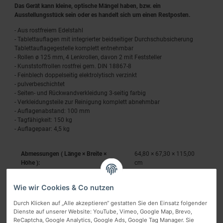
Das Gerät kann kleine, optische Mängel haben, bzw. ein
Ausstellungsstück sein oder es handelt sich um einen Restposten.
- Aus rostfreiem Edelstahl
- Tablettauflagen mit integrierter beidseitiger Durchschubsicherung
Tablettauflagegestelle komplett entnehmbar
- Rollen ø 125 mm, 4 Lenkrollen, davon 2 mit Feststeller
- Kunststoffrollen rostfrei gem. DIN 18867-8
- Feinblech doppelseitig elektrolytisch verzinkt
- pulverbeschichtet
- Seiten- und Rückwandverkleidung 3-seitig farbig
- Verkleidungsteile zur Reinigung komplett abnehmbar
- Auflagenabstand: 100 mm
- Tagfähigkeit: 150 kg
- Auflagepaar: 4,5 kg
Abmessungen ( Länge × Breite ×
64,80 × 67,30 × 115,00
Höhe ):
cm
Wie wir Cookies & Co nutzen
Durch Klicken auf „Alle akzeptieren“ gestatten Sie den Einsatz folgender
Dienste auf unserer Website: YouTube, Vimeo, Google Map, Brevo,
ReCaptcha, Google Analytics, Google Ads, Google Tag Manager. Sie