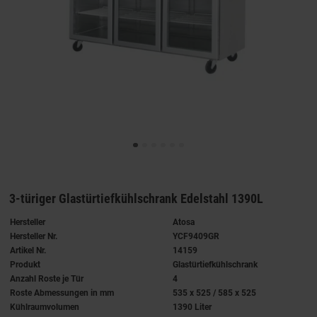
3-türiger Glastürtiefkühlschrank Edelstahl 1390L
Hersteller
Atosa
Hersteller Nr.
YCF9409GR
Artikel Nr.
14159
Produkt
Glastürtiefkühlschrank
Anzahl Roste je Tür
4
Roste Abmessungen in mm
535 x 525 / 585 x 525
Kühlraumvolumen
1390 Liter