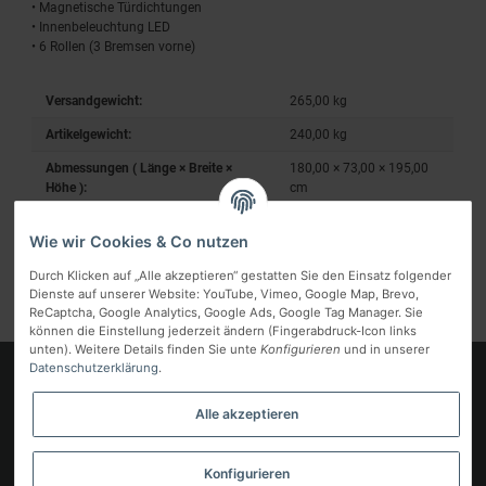
• Magnetische Türdichtungen
• Innenbeleuchtung LED
• 6 Rollen (3 Bremsen vorne)
Versandgewicht:
265,00 kg
Artikelgewicht:
240,00
kg
Abmessungen ( Länge × Breite ×
180,00 × 73,00 × 195,00
Höhe ):
cm
Wie wir Cookies & Co nutzen
Durch Klicken auf „Alle akzeptieren“ gestatten Sie den Einsatz folgender
Dienste auf unserer Website: YouTube, Vimeo, Google Map, Brevo,
ReCaptcha, Google Analytics, Google Ads, Google Tag Manager. Sie
können die Einstellung jederzeit ändern (Fingerabdruck-Icon links
unten). Weitere Details finden Sie unte
Konfigurieren
und in unserer
Datenschutzerklärung
.
Logo
Alle akzeptieren
Informationen
Gesetzliche Informationen
Konfigurieren