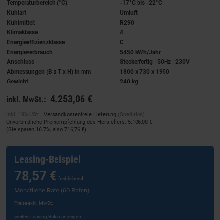
Temperaturbereich (°C)
-17°C bis -22°C
Kühlart
Umluft
Kühlmittel:
R290
Klimaklasse
4
Energieeffizienzklasse
C
Energieverbrauch
5450 kWh/Jahr
Anschluss
Steckerfertig | 50Hz | 230V
Abmessungen (B x T x H) in mm
1800 x 730 x 1950
Gewicht
240 kg
4.253,06 €
inkl. MwSt.:
inkl. 19% USt. ,
Versandkostenfreie Lieferung
(Spedition)
Unverbindliche Preisempfehlung des Herstellers
:
5.106,00 €
(Sie sparen
16.7%
, also
716,76 €
)
Leasing-Beispiel
78,57 €
freibleibend
Monatliche Rate (60 Raten)
Preise exkl. MwSt.
weitere Leasing Raten anzeigen