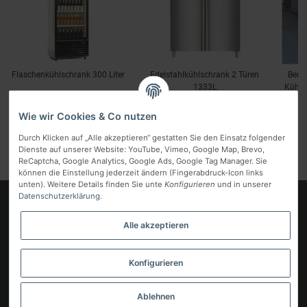
Flaschenkühlschrank 300 Liter
Edelstahlkühlschrank 2 Türen
Berg
1333L
Kühlsc
+
593,81 €
*
1.343,51 €
*
inkl. MwSt.:
inkl. MwSt.:
ink
Wie wir Cookies & Co nutzen
Durch Klicken auf „Alle akzeptieren“ gestatten Sie den Einsatz folgender
Dienste auf unserer Website: YouTube, Vimeo, Google Map, Brevo,
ReCaptcha, Google Analytics, Google Ads, Google Tag Manager. Sie
können die Einstellung jederzeit ändern (Fingerabdruck-Icon links
unten). Weitere Details finden Sie unte
Konfigurieren
und in unserer
Datenschutzerklärung
.
Logo
Alle akzeptieren
Informationen
Gesetzliche Informationen
Konfigurieren
Vertrag widerrufen
Ablehnen