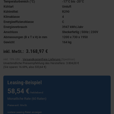
Temperaturbereich (°C)
-17°C bis -20°C
Kühlart
Umluft
Kühlmittel:
R290
Klimaklasse
4
Energieeffizienzklasse
C
Energieverbrauch
3947 kWh/Jahr
Anschluss
Steckerfertig | 50Hz | 230V
Abmessungen (B x T x H) in mm
1200 x 730 x 1950
Gewicht
164 kg
3.168,97 €
inkl. MwSt.:
inkl. 19% USt. ,
Versandkostenfreie Lieferung
(Spedition)
Unverbindliche Preisempfehlung des Herstellers
:
3.804,00 €
(Sie sparen
16.69%
, also
533,64 €
)
Leasing-Beispiel
58,54 €
freibleibend
Monatliche Rate (60 Raten)
Preise exkl. MwSt.
weitere Leasing Raten anzeigen