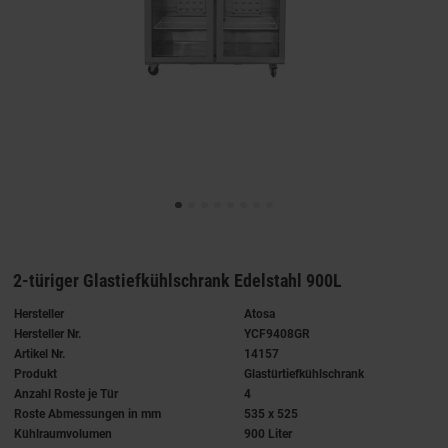
2-türiger Glastiefkühlschrank Edelstahl 900L
Hersteller
Atosa
Hersteller Nr.
YCF9408GR
Artikel Nr.
14157
Produkt
Glastürtiefkühlschrank
Anzahl Roste je Tür
4
Roste Abmessungen in mm
535 x 525
Kühlraumvolumen
900 Liter