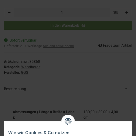
Stk
In den Warenkorb
Sofort verfügbar
Frage zum Artikel
Lieferzeit:
2 - 4 Werktage
Ausland abweichend
Artikelnummer:
35860
Kategorie:
Wandborde
Hersteller:
GGG
Beschreibung
Abmessungen ( Länge × Breite × Höhe
180,00 × 30,00 × 4,00
):
cm
Wie wir Cookies & Co nutzen