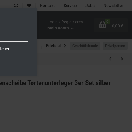
Kontakt
Service
Jobs
Newsletter
Login / Registrieren
0
0,00 €
Mein Konto
Spültechnik
Edelstahlmöbel
Outdoor-Bereich
Geschäftskunde
Privatperson
teuer
enscheibe Tortenunterleger 3er Set silber