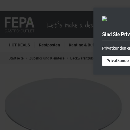
Sind Sie Pri
HOT DEALS
Restposten
Kantine & Buffet
Kühltech
Privatkunden e
Startseite
Zubehör und Kleinteile
Backwarenzubehör
Tortenuntersetz
Privatkunde