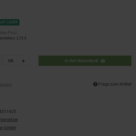
AUF LAGER
 Maxi Plus)
rstellers
:
2,75 €
Stk
In den Warenkorb
Frage zum Artikel
eichend
4311625
ntersetzer
der GmbH