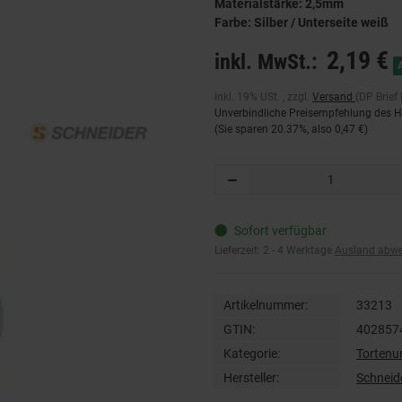
Materialstärke: 2,5mm
Farbe: Silber / Unterseite weiß
2,19 €
inkl. MwSt.:
inkl. 19% USt. , zzgl.
Versand
(DP Brief
Unverbindliche Preisempfehlung des He
(Sie sparen
20.37%
, also
0,47 €
)
Sofort verfügbar
Lieferzeit:
2 - 4 Werktage
Ausland abw
Artikelnummer:
33213
GTIN:
402857
Kategorie:
Tortenu
Hersteller:
Schnei