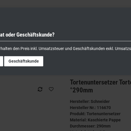
vat oder Geschäftskunde?
nik
Kochgeräte
Küchengeräte
Lager & Transport
rhalten den Preis inkl. Umsatzsteuer und Geschäftskunden exkl. Umsatzs
er
Tortenuntersetzer Tortenscheibe Tortenunterleger 3er Set silber °290mm
Geschäftskunde
Tortenuntersetzer Tort
°290mm
Hersteller: Schneider
Hersteller Nr.: 116670
Produkt: Tortenuntersetzer
Material: Kaschierte Pappe
Durchmesser: 290mm