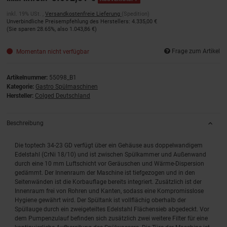
inkl. 19% USt. ,
Versandkostenfreie Lieferung
(Spedition)
Unverbindliche Preisempfehlung des Herstellers
:
4.335,00 €
(Sie sparen
28.65%
, also
1.043,86 €
)
Frage zum Artikel
Momentan nicht verfügbar
Artikelnummer:
55098_B1
Kategorie:
Gastro Spülmaschinen
Hersteller:
Colged Deutschland
Beschreibung
Die toptech 34-23 GD verfügt über ein Gehäuse aus doppelwandigem
Edelstahl (CrNi 18/10) und ist zwischen Spülkammer und Außenwand
durch eine 10 mm Luftschicht vor Geräuschen und Wärme-Dispersion
gedämmt. Der Innenraum der Maschine ist tiefgezogen und in den
Seitenwänden ist die Korbauflage bereits integriert. Zusätzlich ist der
Innenraum frei von Rohren und Kanten, sodass eine Kompromisslose
Hygiene gewährt wird. Der Spültank ist vollflächig oberhalb der
Spüllauge durch ein zweigeteiltes Edelstahl Flächensieb abgedeckt. Vor
dem Pumpenzulauf befinden sich zusätzlich zwei weitere Filter für eine