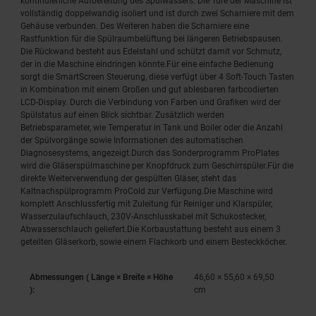
kontinuierliche Aufbereitung des Spülwassers. Die Türe der Maschine ist
vollständig doppelwandig isoliert und ist durch zwei Scharniere mit dem
Gehäuse verbunden. Des Weiteren haben die Scharniere eine
Rastfunktion für die Spülraumbelüftung bei längeren Betriebspausen.
Die Rückwand besteht aus Edelstahl und schützt damit vor Schmutz,
der in die Maschine eindringen könnte.Für eine einfache Bedienung
sorgt die SmartScreen Steuerung, diese verfügt über 4 Soft-Touch Tasten
in Kombination mit einem Großen und gut ablesbaren farbcodierten
LCD-Display. Durch die Verbindung von Farben und Grafiken wird der
Spülstatus auf einen Blick sichtbar. Zusätzlich werden
Betriebsparameter, wie Temperatur in Tank und Boiler oder die Anzahl
der Spülvorgänge sowie Informationen des automatischen
Diagnosesystems, angezeigt.Durch das Sonderprogramm ProPlates
wird die Gläserspülmaschine per Knopfdruck zum Geschirrspüler.Für die
direkte Weiterverwendung der gespülten Gläser, steht das
Kaltnachspülprogramm ProCold zur Verfügung.Die Maschine wird
komplett Anschlussfertig mit Zuleitung für Reiniger und Klarspüler,
Wasserzulaufschlauch, 230V-Anschlusskabel mit Schukostecker,
Abwasserschlauch geliefert.Die Korbaustattung besteht aus einem 3
geteilten Gläserkorb, sowie einem Flachkorb und einem Besteckköcher.
Abmessungen ( Länge × Breite × Höhe
46,60 × 55,60 × 69,50
):
cm