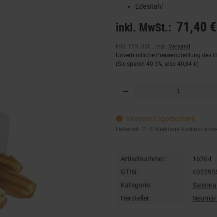
Edelstahl
71,40 €
inkl. MwSt.:
inkl. 19% USt. , zzgl.
Versand
Unverbindliche Preisempfehlung des He
(Sie sparen
40.5%
, also
40,84 €
)
Knapper Lagerbestand
Lieferzeit:
2 - 4 Werktage
Ausland abw
Artikelnummer:
16264
GTIN:
402295
Kategorie:
Saisonar
Hersteller:
Neumär