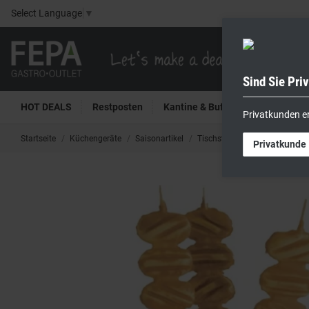
Select Language
▼
Sind Sie Pri
HOT DEALS
Restposten
Kantine & Buffet
Kühltech
Privatkunden e
Startseite
Küchengeräte
Saisonartikel
Tischständer mit Löchern
Privatkunde