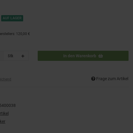
AUF LAGER
rstellers
:
120,00 €
Stk
In den Warenkorb
Frage zum Artikel
eichend
5400038
tikel
ker