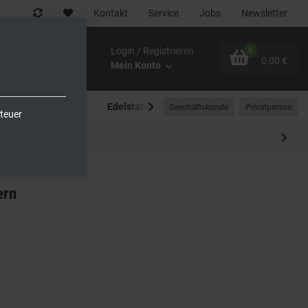
Kontakt
Service
Jobs
Newsletter
Login / Registrieren
0
0,00 €
Mein Konto
Spültechnik
Edelstahlmöbel
Outdoor-Bereich
Geschäftskunde
Privatperson
teuer
ern