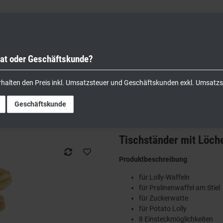
vat oder Geschäftskunde?
nik
Kochgeräte
Küchengeräte
Lager & Transport
rhalten den Preis inkl. Umsatzsteuer und Geschäftskunden exkl. Umsatzs
Geschäftskunde
Tischständer mit Löch
Produktbeschreibung
für Lolly-Waffeln
für Pralinenwaffel am Stiel
für Zuckerwatte
für Potato Lolly
8 Einsteckmöglichkeiten