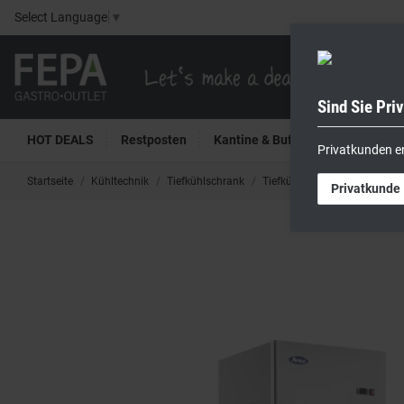
Select Language
▼
Sind Sie Pri
HOT DEALS
Restposten
Kantine & Buffet
Kühltech
Privatkunden e
Startseite
Kühltechnik
Tiefkühlschrank
Tiefkühlschrank 1-türig Edels
Privatkunde