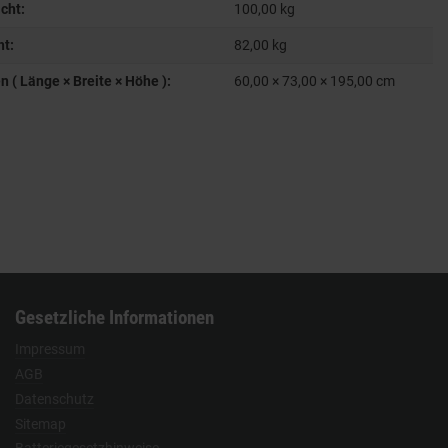
cht:
100,00 kg
ht:
82,00
kg
( Länge × Breite × Höhe ):
60,00 × 73,00 × 195,00 cm
Gesetzliche Informationen
Impressum
AGB
Datenschutz
Sitemap