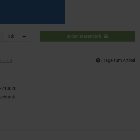
Stk
In den Warenkorb
Frage zum Artikel
eichend
7713020
lschrank