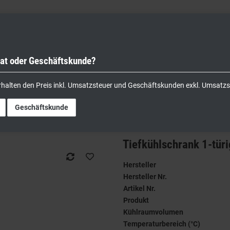
vat oder Geschäftskunde?
nik
Kochgeräte
Küchengeräte
Lager & Transport
rhalten den Preis inkl. Umsatzsteuer und Geschäftskunden exkl. Umsatzs
tahl 410 Liter
Geschäftskunde
Tiefkühlschrank 1-türi
Hersteller
Hersteller Nr.
Artikel Nr.
Produkt
Kühlraumvolumen
Temperaturbereich (°C)