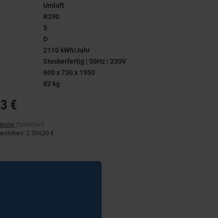
Umluft
R290
5
D
2110 kWh/Jahr
Steckerfertig | 50Hz | 230V
600 x 730 x 1950
82 kg
3 €
ferung
(Spedition)
rstellers
:
2.304,00 €