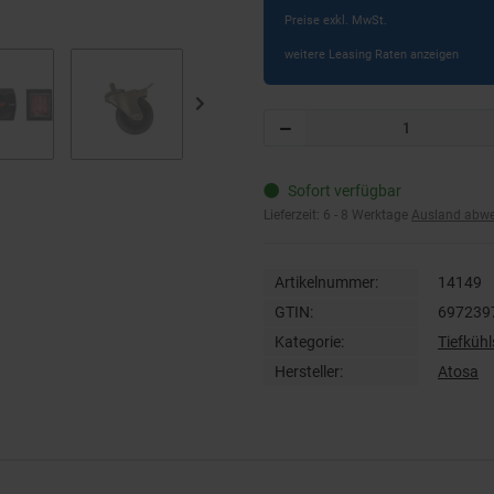
Preise exkl. MwSt.
weitere Leasing Raten anzeigen
Sofort verfügbar
Lieferzeit:
6 - 8 Werktage
Ausland abw
Artikelnummer:
14149
GTIN:
697239
Kategorie:
Tiefküh
Hersteller:
Atosa