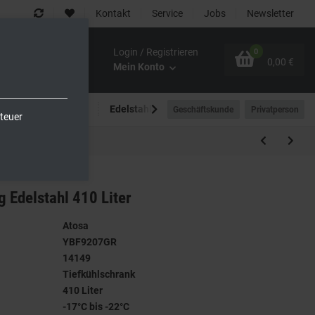
Kontakt
Service
Jobs
Newsletter
Login / Registrieren
0
0,00 €
Mein Konto
Spültechnik
Edelstahlmöbel
Outdoor-Bereich
Geschäftskunde
Privatperson
teuer
g Edelstahl 410 Liter
Atosa
YBF9207GR
14149
Tiefkühlschrank
410 Liter
-17°C bis -22°C