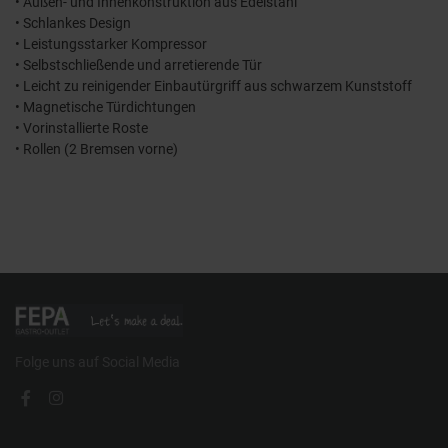
• Außen- und Innenkonstruktion aus Edelstahl
• Schlankes Design
• Leistungsstarker Kompressor
• Selbstschließende und arretierende Tür
• Leicht zu reinigender Einbautürgriff aus schwarzem Kunststoff
• Magnetische Türdichtungen
• Vorinstallierte Roste
• Rollen (2 Bremsen vorne)
Folge uns auf Social Media