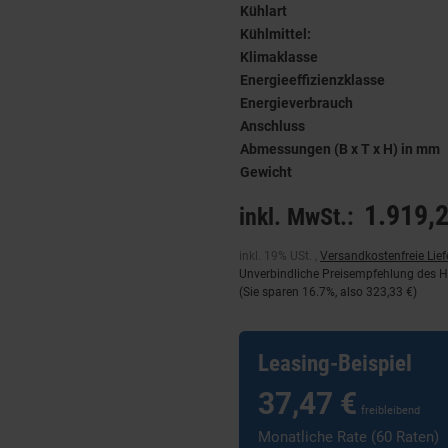
Kühlart
Kühlmittel:
Klimaklasse
Energieeffizienzklasse
Energieverbrauch
Anschluss
Abmessungen (B x T x H) in mm
Gewicht
1.919,2
inkl. MwSt.:
inkl. 19% USt. ,
Versandkostenfreie Lie
Unverbindliche Preisempfehlung des He
(Sie sparen
16.7%
, also
323,33 €
)
Leasing-Beispiel
37,47 €
freibleibend
Monatliche Rate (60 Raten)