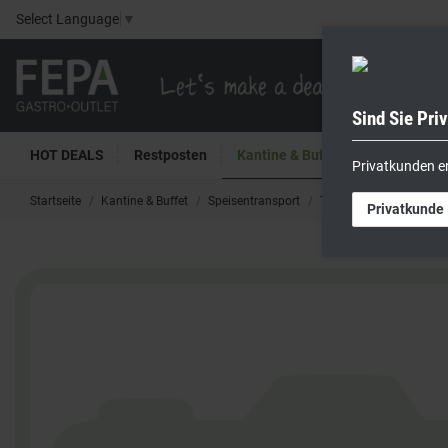
Select Language
▼
Sind Sie Pri
HOT DEALS
Restposten
Kantine & Buffet
Kühltech
Privatkunden e
Startseite
Kantine & Buffet
Speisentransport
Thermo-Transportbehäl
Privatkunde