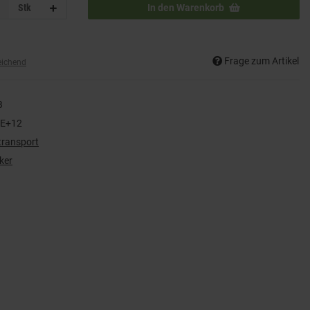
Stk
In den Warenkorb
Frage zum Artikel
eichend
B
6E+12
transport
ker