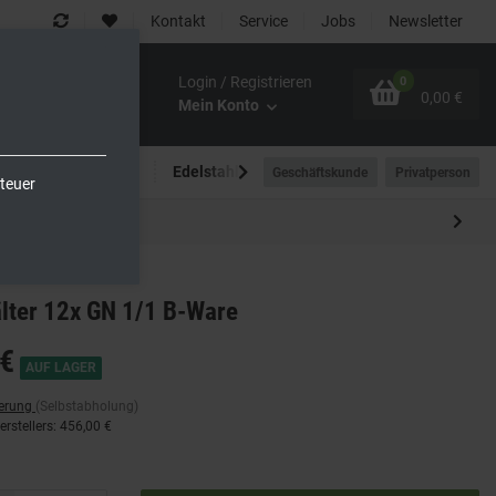
Kontakt
Service
Jobs
Newsletter
Login / Registrieren
0
0,00 €
Mein Konto
Spültechnik
Edelstahlmöbel
Outdoor-Bereich
Geschäftskunde
Privatperson
teuer
lter 12x GN 1/1 B-Ware
€
AUF LAGER
ferung
(Selbstabholung)
rstellers
:
456,00 €