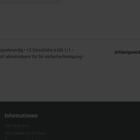
oppelwandig • 12 Einschübe à GN 1/1 •
Artikelgewic
lett abnehmbare Tür für einfache Reinigung •
Informationen
Wir über uns
Was bedeutet B-Ware