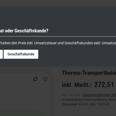
vat oder Geschäftskunde?
nik
Kochgeräte
Küchengeräte
Lager & Transport
rhalten den Preis inkl. Umsatzsteuer und Geschäftskunden exkl. Umsatzs
ter 12x GN 1/1 B-Ware
Geschäftskunde
Thermo-Transportbehä
272,51 
inkl. MwSt.:
inkl. 19% USt. ,
Versandkostenfreie Lie
Unverbindliche Preisempfehlung des He
(Sie sparen
40.24%
, also
154,19 €
)