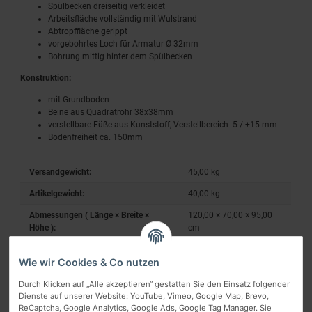
Spülbecken dreiseitig verkleidet
Arbeitsfläche vollständig mit Wulstrand
Abtropffläche gerippt
vorgebohrtes Loch für Armatur Ø 32mm
Bohrung mittig hinter dem Spülbecken
Konstruktion:
mit Grundboden
Beine aus Quadratrohr 38x38mm
verstellbare Füße aus Kunststoff, Verstellbereich -5 / +15 mm
Bodenfreiheit ca. 150mm
Versandgewicht:
45,00 kg
Artikelgewicht:
40,00
kg
Abmessungen ( Länge × Breite ×
120,00 × 70,00 × 95,00
Höhe ):
cm
Wie wir Cookies & Co nutzen
Durch Klicken auf „Alle akzeptieren“ gestatten Sie den Einsatz folgender
Dienste auf unserer Website: YouTube, Vimeo, Google Map, Brevo,
ReCaptcha, Google Analytics, Google Ads, Google Tag Manager. Sie