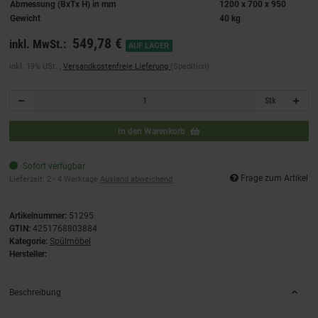
Abmessung (BxTx H) in mm
1200 x 700 x 950
Gewicht
40 kg
549,78 €
inkl. MwSt.:
AUF LAGER
inkl. 19% USt. ,
Versandkostenfreie Lieferung
(Spedition)
Stk
In den Warenkorb
Sofort verfügbar
Frage zum Artikel
Lieferzeit:
2 - 4 Werktage
Ausland abweichend
Artikelnummer:
51295
GTIN:
4251768803884
Kategorie:
Spülmöbel
Hersteller:
Beschreibung