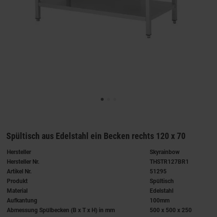
Spültisch aus Edelstahl ein Becken rechts 120 x 70
Hersteller
Skyrainbow
Hersteller Nr.
THSTR127BR1
Artikel Nr.
51295
Produkt
Spültisch
Material
Edelstahl
Aufkantung
100mm
Abmessung Spülbecken (B x T x H) in mm
500 x 500 x 250