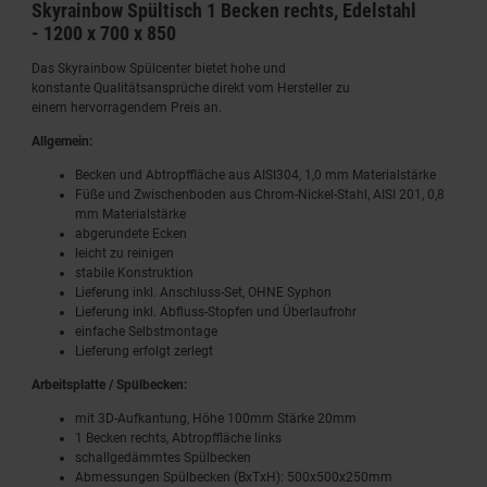
Skyrainbow Spültisch 1 Becken rechts, Edelstahl
- 1200 x 700 x 850
Das Skyrainbow Spülcenter bietet hohe und
konstante Qualitätsansprüche direkt vom Hersteller zu
einem hervorragendem Preis an.
Allgemein:
Becken und Abtropffläche aus AISI304, 1,0 mm Materialstärke
Füße und Zwischenboden aus Chrom-Nickel-Stahl, AISI 201, 0,8
mm Materialstärke
abgerundete Ecken
leicht zu reinigen
stabile Konstruktion
Lieferung inkl. Anschluss-Set, OHNE Syphon
Lieferung inkl. Abfluss-Stopfen und Überlaufrohr
einfache Selbstmontage
Lieferung erfolgt zerlegt
Arbeitsplatte / Spülbecken:
mit 3D-Aufkantung, Höhe 100mm Stärke 20mm
1 Becken rechts, Abtropffläche links
schallgedämmtes Spülbecken
Abmessungen Spülbecken (BxTxH): 500x500x250mm