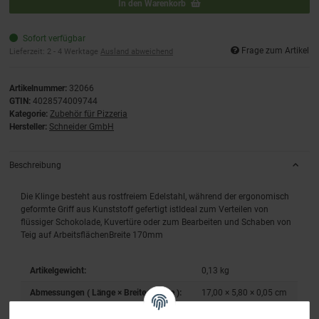
In den Warenkorb
Sofort verfügbar
Frage zum Artikel
Lieferzeit:
2 - 4 Werktage
Ausland abweichend
Artikelnummer:
32066
GTIN:
4028574009744
Kategorie:
Zubehör für Pizzeria
Hersteller:
Schneider GmbH
Beschreibung
Die Klinge besteht aus rostfreiem Edelstahl, während der ergonomisch
geformte Griff aus Kunststoff gefertigt istIdeal zum Verteilen von
flüssiger Schokolade, Kuvertüre oder zum Bearbeiten und Schaben von
Teig auf ArbeitsflächenBreite 170mm
Artikelgewicht:
0,13
kg
Abmessungen ( Länge × Breite × Höhe ):
17,00 × 5,80 × 0,05 cm