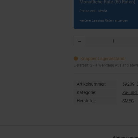
Monatliche Rate (60 Raten)
Preise exkl. MwSt.
weitere Leasing Raten anzeigen
Knapper Lagerbestand
Lieferzeit:
2 - 4 Werktage
Ausland abw
Artikelnummer:
59209_
Kategorie:
Zu- und
Hersteller:
SMEG
Abmessungen 