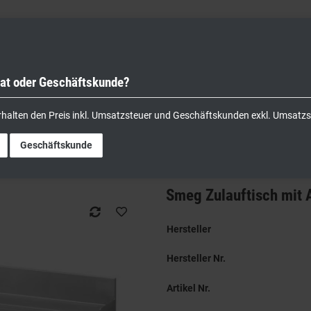
vat oder Geschäftskunde?
nik
Kochgeräte
Küchengeräte
Lager & Transport
rhalten den Preis inkl. Umsatzsteuer und Geschäftskunden exkl. Umsatzs
uftisch mit Abfallloch Anbau links B-Ware
Geschäftskunde
Smeg Zulauftisch mit 
Hersteller
Hersteller Nr.
Artikel Nr.