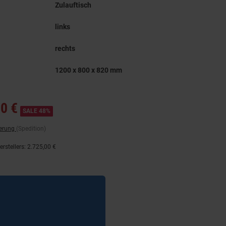
Zulauftisch
links
rechts
1200 x 800 x 820 mm
0 €
SALE 48%
ferung
(Spedition)
rstellers
:
2.725,00 €