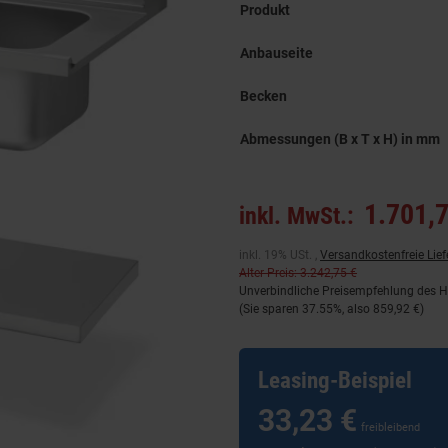
Produkt
Anbauseite
Becken
Abmessungen (B x T x H) in mm
1.701,7
inkl. MwSt.:
inkl. 19% USt. ,
Versandkostenfreie Lie
Alter Preis: 3.242,75 €
Unverbindliche Preisempfehlung des He
(Sie sparen
37.55%
, also
859,92 €
)
Leasing-Beispiel
33,23 €
freibleibend