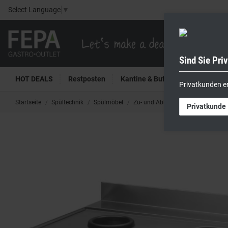
Select Language
▼
Sind Sie Pri
HOT DEALS
Restposten
Kantine & Buffet
Kühltech
Privatkunden e
Startseite
Spültechnik
Spülmöbel
Zu- und Ablauftische
Smeg Zula
Privatkunde