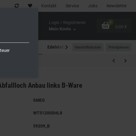
Kontakt
Service
Jobs
Newsletter
Login / Registrieren
0
0,00 €
Mein Konto
Spültechnik
Edelstahlmöbel
Outdoor-Bereich
Geschäftskunde
Privatperson
teuer
Abfallloch Anbau links B-Ware
SMEG
WT51200SHL8
59209_B