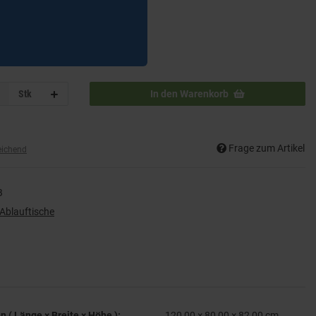
Stk
In den Warenkorb
Frage zum Artikel
eichend
B
 Ablauftische
( Länge × Breite × Höhe ):
120,00 × 80,00 × 82,00 cm