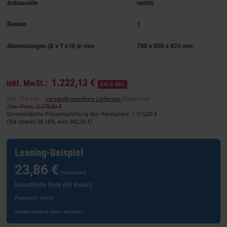
Anbauseite
rechts
Becken
1
Abmessungen (B x T x H) in mm
700 x 800 x 820 mm
1.222,13 €
inkl. MwSt.:
SALE 46%
inkl. 19% USt. ,
Versandkostenfreie Lieferung
(Spedition)
Alter Preis: 2.278,85 €
Unverbindliche Preisempfehlung des Herstellers
:
1.915,00 €
(Sie sparen
36.18%
, also
582,24 €
)
Leasing-Beispiel
23,86 €
freibleibend
Monatliche Rate (60 Raten)
Preise exkl. MwSt.
weitere Leasing Raten anzeigen