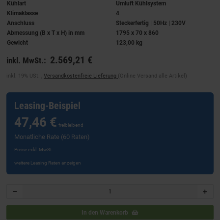
Kühlart
Umluft Kühlsystem
Klimaklasse
4
Anschluss
Steckerfertig | 50Hz | 230V
Abmessung (B x T x H) in mm
1795 x 70 x 860
Gewicht
123,00 kg
2.569,21 €
inkl. MwSt.:
inkl. 19% USt. ,
Versandkostenfreie Lieferung
(Online Versand alle Artikel)
Leasing-Beispiel
47,46 €
freibleibend
Monatliche Rate (60 Raten)
Preise exkl. MwSt.
weitere Leasing Raten anzeigen
In den Warenkorb