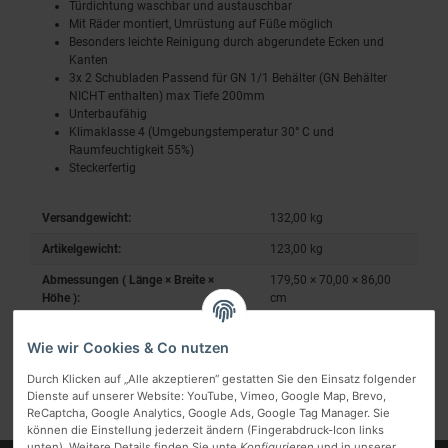
Türdichtung waschbar und austauschbar
Mit Räder montiert, Umrüstung auf Füße möglich
Besonders leichte Reinigung durch abgerundete Ecken und
Kanten
3x 2 Schubladen Passend für GN 1/1 Behälter (GN Behälter
NICHT enthalten) max Tiefe 200mm
Unterbaufähig
Klimaklasse 4 (Umgebungstemperatur 30° C und
Raumfeuchtigkeit 55%)
Steckerfertig
Versandgewicht:
132,00 kg
Artikelgewicht:
123,00
kg
Abmessungen ( Länge × Breite ×
179,50 × 70,00 × 86,00
Höhe ):
cm
Wie wir Cookies & Co nutzen
Durch Klicken auf „Alle akzeptieren“ gestatten Sie den Einsatz folgender
Dienste auf unserer Website: YouTube, Vimeo, Google Map, Brevo,
ReCaptcha, Google Analytics, Google Ads, Google Tag Manager. Sie
können die Einstellung jederzeit ändern (Fingerabdruck-Icon links
unten). Weitere Details finden Sie unte
Konfigurieren
und in unserer