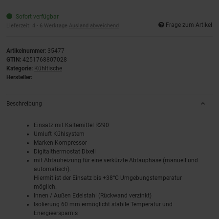
Sofort verfügbar
Frage zum Artikel
Lieferzeit:
4 - 6 Werktage
Ausland abweichend
Artikelnummer:
35477
GTIN:
4251768807028
Kategorie:
Kühltische
Hersteller:
Beschreibung
Einsatz mit Kältemittel R290
Umluft Kühlsystem
Marken Kompressor
Digitalthermostat Dixell
mit Abtauheizung für eine verkürzte Abtauphase (manuell und
automatisch).
Hiermit ist der Einsatz bis +38°C Umgebungstemperatur
möglich.
Innen / Außen Edelstahl (Rückwand verzinkt)
Isolierung 60 mm ermöglicht stabile Temperatur und
Energieersparnis