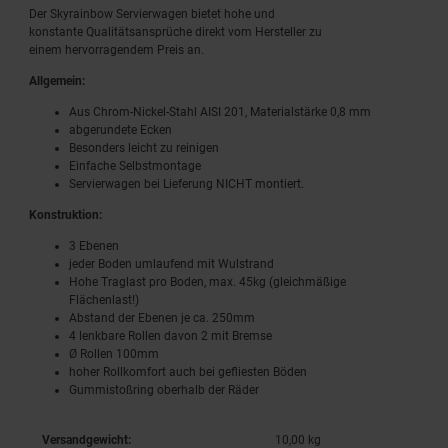
Der Skyrainbow Servierwagen bietet hohe und
konstante Qualitätsansprüche direkt vom Hersteller zu
einem hervorragendem Preis an.
Allgemein:
Aus Chrom-Nickel-Stahl AISI 201, Materialstärke 0,8 mm
abgerundete Ecken
Besonders leicht zu reinigen
Einfache Selbstmontage
Servierwagen bei Lieferung NICHT montiert.
Konstruktion:
3 Ebenen
jeder Boden umlaufend mit Wulstrand
Hohe Traglast pro Boden, max. 45kg (gleichmäßige
Flächenlast!)
Abstand der Ebenen je ca. 250mm
4 lenkbare Rollen davon 2 mit Bremse
Ø Rollen 100mm
hoher Rollkomfort auch bei gefliesten Böden
Gummistoßring oberhalb der Räder
Versandgewicht:
10,00 kg