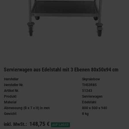
Servierwagen aus Edelstahl mit 3 Ebenen 80x50x94 cm
Hersteller
Skyrainbow
Hersteller Nr.
THS3R85
Artikel Nr.
51243
Produkt
Servierwagen
Material
Edelstahl
Abmessung (B x T x H) in mm
800 x 500 x 940
Gewicht
8 kg
148,75 €
inkl. MwSt.:
AUF LAGER