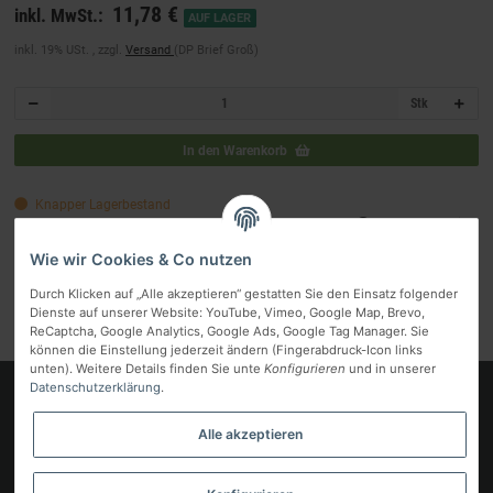
11,78 €
inkl. MwSt.:
AUF LAGER
inkl. 19% USt. , zzgl.
Versand
(DP Brief Groß)
Stk
In den Warenkorb
Knapper Lagerbestand
Frage zum Artikel
Lieferzeit:
2 - 4 Werktage
Ausland abweichend
Wie wir Cookies & Co nutzen
Artikelnummer:
77877
Durch Klicken auf „Alle akzeptieren“ gestatten Sie den Einsatz folgender
Kategorie:
Ersatzteile A - Z
Dienste auf unserer Website: YouTube, Vimeo, Google Map, Brevo,
ReCaptcha, Google Analytics, Google Ads, Google Tag Manager. Sie
können die Einstellung jederzeit ändern (Fingerabdruck-Icon links
unten). Weitere Details finden Sie unte
Konfigurieren
und in unserer
Datenschutzerklärung
.
Logo
Alle akzeptieren
Informationen
Gesetzliche Informationen