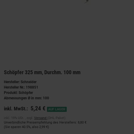
Schöpfer 325 mm, Durchm. 100 mm
Hersteller: Schneider
Hersteller Nr.: 198851
Produkt: Schöpfer
Abmessungen Ø in mm: 100
5,24 €
inkl. MwSt.:
AUF LAGER
inkl. 19% USt. , zzgl.
Versand
(DHL Paket)
Unverbindliche Preisempfehlung des Herstellers
:
8,80 €
(Sie sparen
40.5%
, also
2,99 €
)