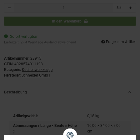
Stk
In den Warenkorb
Sofort verfügbar
Frage zum Artikel
Lieferzeit:
2 - 4 Werktage
Ausland abweichend
Artikelnummer:
23915
GTIN:
4028574011198
Kategorie:
Küchenwerkzeuge
Hersteller:
Schneider GmbH
Beschreibung
Artikelgewicht:
0,18
kg
Abmessungen ( Länge × Breite × Höhe
10,00 × 34,00 × 7,00
):
cm