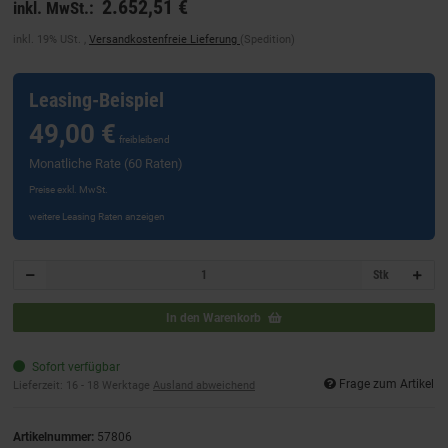
2.652,51 €
inkl. MwSt.:
inkl. 19% USt. ,
Versandkostenfreie Lieferung
(Spedition)
Leasing-Beispiel
49,00 €
freibleibend
Monatliche Rate (60 Raten)
Preise exkl. MwSt.
weitere Leasing Raten anzeigen
Stk
In den Warenkorb
Sofort verfügbar
Frage zum Artikel
Lieferzeit:
16 - 18 Werktage
Ausland abweichend
Artikelnummer:
57806