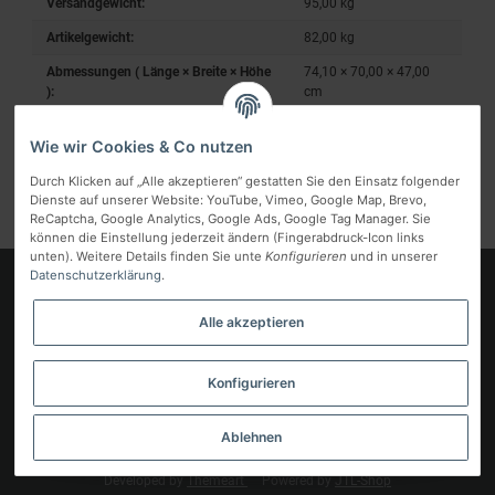
Versandgewicht:
95,00 kg
Artikelgewicht:
82,00
kg
Abmessungen ( Länge × Breite × Höhe
74,10 × 70,00 × 47,00
):
cm
Wie wir Cookies & Co nutzen
Durch Klicken auf „Alle akzeptieren“ gestatten Sie den Einsatz folgender
Dienste auf unserer Website: YouTube, Vimeo, Google Map, Brevo,
ReCaptcha, Google Analytics, Google Ads, Google Tag Manager. Sie
können die Einstellung jederzeit ändern (Fingerabdruck-Icon links
unten). Weitere Details finden Sie unte
Konfigurieren
und in unserer
Datenschutzerklärung
.
Logo
Alle akzeptieren
Informationen
Gesetzliche Informationen
Konfigurieren
Vertrag widerrufen
Ablehnen
* Alle Preise inkl. gesetzlicher MwSt, zzgl.
Versand
Developed by
Themeart
Powered by
JTL-Shop