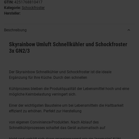
GTIN:
4251768810417
Kategorie:
Schockfroster
Hersteller:
Beschreibung
Skyrainbow Umluft Schnellkühler und Schockfroster
3x GN2/3
Der Skyrainbow Schnellkühler und Schockfroster ist die ideale
Ergänzung für Ihre Küche. Durch den schnellen
Kühlprozess bleiben die Produktqualität der Lebensmittel hoch und eine
mögliche Keimbelastung verringert sich.
Einer der wichtigsten Bausteine um bei Lebensmitteln die Haltbarkeit
effizient zu erhöhen. Perfekt zur Herstellung
von eigenen Convinience-Produkten. Nach Ablauf des
Schnellkühlprozesses schaltet das Gerät automatisch auf
Hold und verhält sich dann energiesparend wie ein "normaler" Kühl-