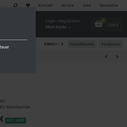
Kontakt
Service
Jobs
Newsletter
Login / Registrieren
0
0,00 €
Mein Konto
Spültechnik
Edelstahlmöbel
Outdoor-Bereich
Geschäftskunde
Privatperson
teuer
861
 SMEG Waschpumpe
€
AUF LAGER