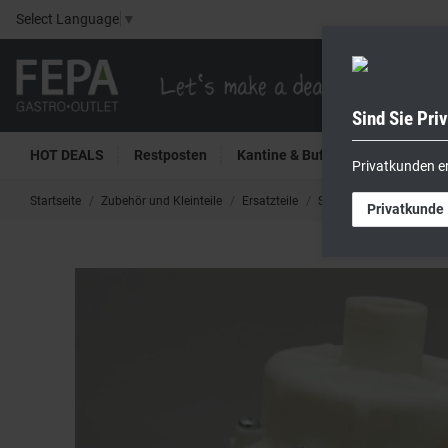
Select Language
▼
Sind Sie Pri
HOT DEALS
Restposten
Kantine & Buffet
Kühltech
Privatkunden e
Startseite
Zubehör und Kleinteile
Ersatzteile
SMEG
SMEG Wasch
Privatkunde