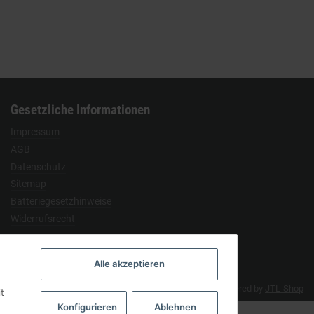
Gesetzliche Informationen
Impressum
AGB
Datenschutz
Sitemap
Batteriegesetzhinweise
Widerrufsrecht
Alle akzeptieren
Developed by
Themeart
Powered by
JTL-Shop
t
Konfigurieren
Ablehnen