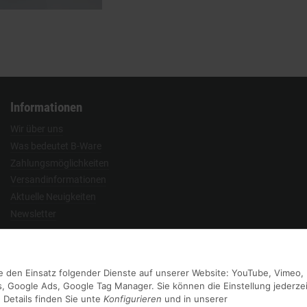
Informationen
Wir über uns
Was bedeutet B-Ware
Zahlungsmöglichkeiten
Versandinformationen
Aktuelle Neuigkeiten
Newsletter
Vertrag widerrufen
Sie den Einsatz folgender Dienste auf unserer Website: YouTube, Vimeo,
, Google Ads, Google Tag Manager. Sie können die Einstellung jederzei
 Details finden Sie unte
Konfigurieren
und in unserer