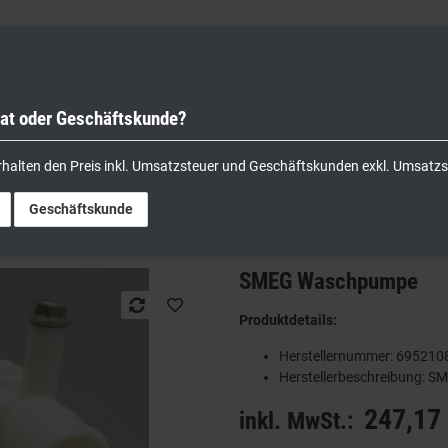
vat oder Geschäftskunde?
nik
Kochgeräte
Küchengeräte
Lager & Transport
rhalten den Preis inkl. Umsatzsteuer und Geschäftskunden exkl. Umsatzs
pumpe
Geschäftskunde
SMEG Waschpumpe
Produktdetails:
Herstellernummer: 695210
Herstellerbeschreibung:
247,17 
inkl. MwSt.: