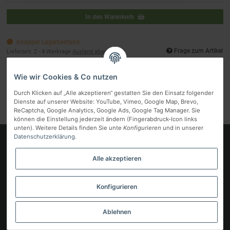
In den Warenkorb
Knapper Lagerbestand
Frage zum Artikel
Lieferzeit:
2 - 4 Werktage
Ausland abweichend
Wie wir Cookies & Co nutzen
Artikelnummer:
65998
Kategorie:
SMEG
Durch Klicken auf „Alle akzeptieren“ gestatten Sie den Einsatz folgender
Hersteller:
SMEG
Dienste auf unserer Website: YouTube, Vimeo, Google Map, Brevo,
ReCaptcha, Google Analytics, Google Ads, Google Tag Manager. Sie
können die Einstellung jederzeit ändern (Fingerabdruck-Icon links
unten). Weitere Details finden Sie unte
Konfigurieren
und in unserer
Datenschutzerklärung
.
Logo
Alle akzeptieren
Informationen
Gesetzliche Informationen
Konfigurieren
Vertrag widerrufen
Ablehnen
* Alle Preise inkl. gesetzlicher MwSt, zzgl.
Versand